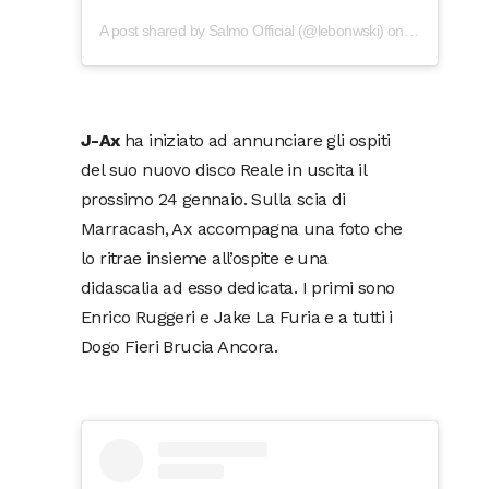
A post shared by
Salmo Official
(@lebonwski) on
Dec 20, 201
J-Ax
ha iniziato ad annunciare gli ospiti
del suo nuovo disco Reale in uscita il
prossimo 24 gennaio. Sulla scia di
Marracash, Ax accompagna una foto che
lo ritrae insieme all’ospite e una
didascalia ad esso dedicata. I primi sono
Enrico Ruggeri e Jake La Furia e a tutti i
Dogo Fieri Brucia Ancora.