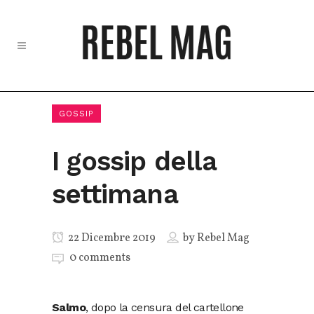
GOSSIP
I gossip della
settimana
22 Dicembre 2019
by
Rebel Mag
0 comments
Salmo
, dopo la censura del cartellone