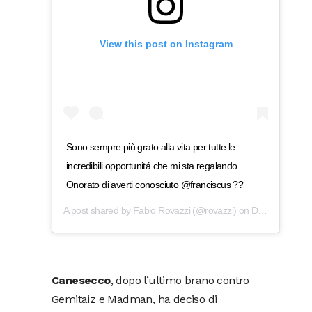
View this post on Instagram
Sono sempre più grato alla vita per tutte le
incredibili opportunitá che mi sta regalando.
Onorato di averti conosciuto @franciscus ??
A post shared by
Fabio Rovazzi
(@rovazzi) on
Dec 20, 2019 at 10:00am PST
Canesecco
, dopo l’ultimo brano contro
Gemitaiz e Madman, ha deciso di