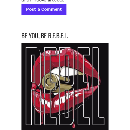
BE YOU, BE R.E.B.E.L.