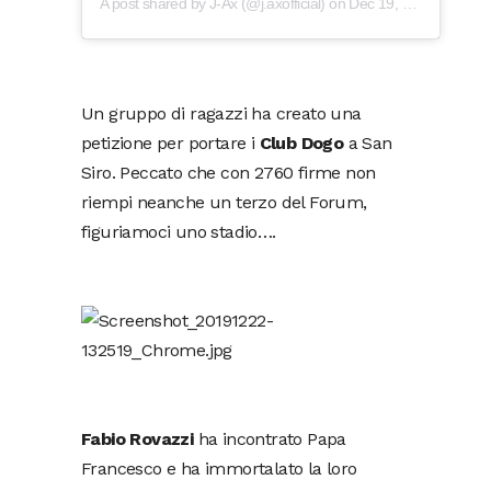
A post shared by
J-Ax
(@j.axofficial) on
Dec 19, 2019 at 10:57pm PST
Un gruppo di ragazzi ha creato una
petizione per portare i
Club Dogo
a San
Siro. Peccato che con 2760 firme non
riempi neanche un terzo del Forum,
figuriamoci uno stadio….
Fabio Rovazzi
ha incontrato Papa
Francesco e ha immortalato la loro