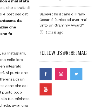
 non è mai stata
, che si tratti di
Sapevi che il cane di Frank
i 4 post dedicati,
Ocean è l’unico ad aver mai
fantasma da
vinto un Grammy Award?
azine che
2 mesi ago
 che fa
FOLLOW US #REBELMAG
i, su Instagram,
ano nelle loro
ben integrato
eri. Al punto che
ifferenza di un
ercezione che dai
uel punto poco
alla tua etichetta
ichetta, avrai una