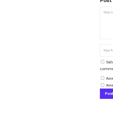
Post
Sal
comme
Avv
Avve