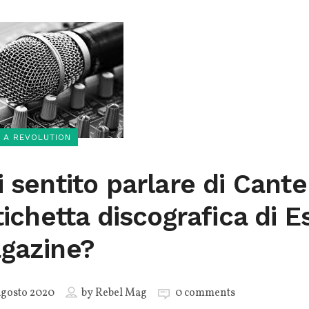
 A REVOLUTION
 sentito parlare di Canter
tichetta discografica di E
gazine?
gosto 2020
by
Rebel Mag
0 comments