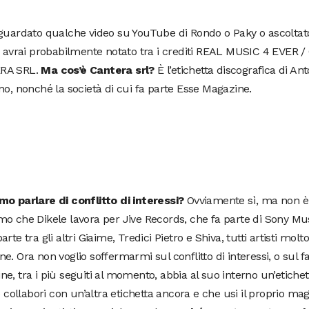
guardato qualche video su YouTube di Rondo o Paky o ascoltato
, avrai probabilmente notato tra i crediti REAL MUSIC 4 EVER 
RA SRL.
Ma cos’è Cantera srl?
È l’etichetta discografica di An
no, nonché la società di cui fa parte Esse Magazine.
mo parlare di conflitto di interessi?
Ovviamente sì, ma non è u
o che Dikele lavora per Jive Records, che fa parte di Sony Musi
arte tra gli altri Giaime, Tredici Pietro e Shiva, tutti artisti molt
e. Ora non voglio soffermarmi sul conflitto di interessi, o sul f
e, tra i più seguiti al momento, abbia al suo interno un’etich
 e collabori con un’altra etichetta ancora e che usi il proprio ma