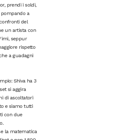
r, prendi i soldi,
lo, pompando a
confronti del
e un artista con
 Fimi, seppur
ggiore rispetto
anche a guadagni
mpio: Shiva ha 3
set si aggira
i di ascoltatori
o e siamo tutti
nti con due
o.
 se la matematica
set e non 1.500.