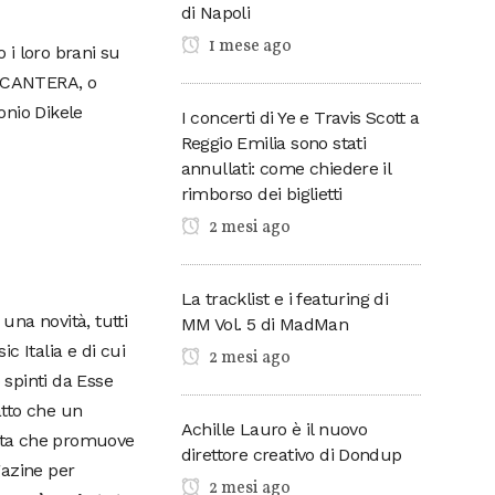
di Napoli
1 mese ago
 i loro brani su
/ CANTERA, o
tonio Dikele
I concerti di Ye e Travis Scott a
Reggio Emilia sono stati
annullati: come chiedere il
rimborso dei biglietti
2 mesi ago
La tracklist e i featuring di
na novità, tutti
MM Vol. 5 di MadMan
c Italia e di cui
2 mesi ago
o spinti da Esse
atto che un
Achille Lauro è il nuovo
etta che promuove
direttore creativo di Dondup
gazine per
2 mesi ago