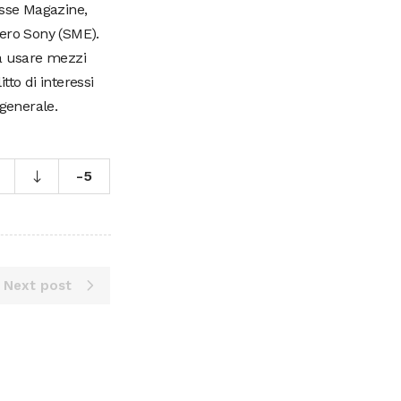
Esse Magazine,
vero Sony (SME).
za usare mezzi
to di interessi
 generale.
-5
Next post