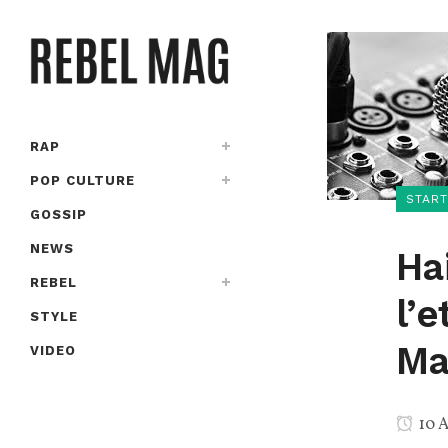
RAP
POP CULTURE
START
GOSSIP
NEWS
Hai
REBEL
l’e
STYLE
Ma
VIDEO
10 A