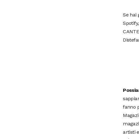
Se hai 
Spotify
CANTE
Distefa
Possia
sappiam
fanno p
Magazin
magazin
artisti