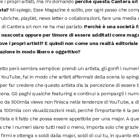
e i propri artisti, ma mi domando
perché questa Cantera srl
ata?
Mi spiego, Esse Magazine è solito, per ogni passo che compie
ubriche, playlist, news letter o collaborazioni, fare una media d
di Cantera srl non ne ha mai parlato.
Perché è una società 
 nascosta oppure per timore di essere additati come mag
ve i propri artisti? E quindi non come una realtà editoriale
azione in modo libero e oggettivo?
hetto però sembra semplice: prendi un artista, gli gonfi i numer
, YouTube, fai in modo che artisti affermati della scena lo sping
 per far credere che questo artista dia la percezione di essere 
cena. Gli paghi qualche featuring e continui a pompargli i num
o da 500mila views non finisca nelle tendenze di YouTube, a d
a 100mila con visualizzazioni reali, perché l’importante è la p
rtista e il fatto che possa essere appetibile per una major. A q
 che i numeri siano tutti reali o meno, importa solo che grazie 
ta firmi e ottenga x soldi dalla major, soldi di cui tu, in quanto et