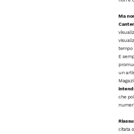
Ma non 
Canter
visuali
visuali
tempo s
E sempr
promuo
un arti
Magazi
intend
che poi
numeri 
Riass
citata 