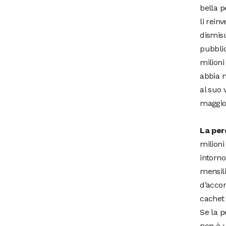
bella p
li rein
dismisu
pubbli
milioni
abbia 
al suo 
maggior
La per
milioni
intorno
mensili
d’accor
cachet 
Se la p
non è 