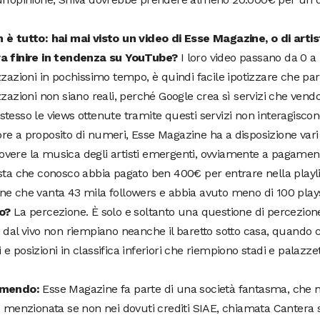
è tutto: hai mai visto un video di Esse Magazine, o di artist
a finire in tendenza su YouTube?
I loro video passano da 0 a 
zzazioni in pochissimo tempo, è quindi facile ipotizzare che par
zzazioni non siano reali, perché Google crea sì servizi che vend
tesso le views ottenute tramite questi servizi non interagisco
e a proposito di numeri, Esse Magazine ha a disposizione vari 
vere la musica degli artisti emergenti, ovviamente a pagamen
sta che conosco abbia pagato ben 400€ per entrare nella playli
ne che vanta 43 mila followers e abbia avuto meno di 100 play
o?
La percezione. È solo e soltanto una questione di percezion
 dal vivo non riempiano neanche il baretto sotto casa, quando ci
e posizioni in classifica inferiori che riempiono stadi e palazzet
umendo:
Esse Magazine fa parte di una società fantasma, che n
o menzionata se non nei dovuti crediti SIAE, chiamata Cantera s