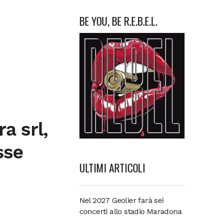
BE YOU, BE R.E.B.E.L.
a srl,
sse
ULTIMI ARTICOLI
Nel 2027 Geolier farà sei
concerti allo stadio Maradona