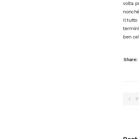
volta p
nonché 
Il tutt
termini
ben cel
Share:
P