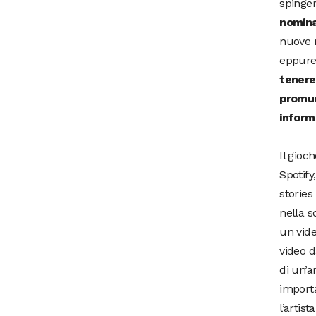
spinger
nomin
nuove r
eppure 
tenere
promuo
inform
Il gioc
Spotify
stories
nella s
un vide
video d
di un’a
importa
l’artis