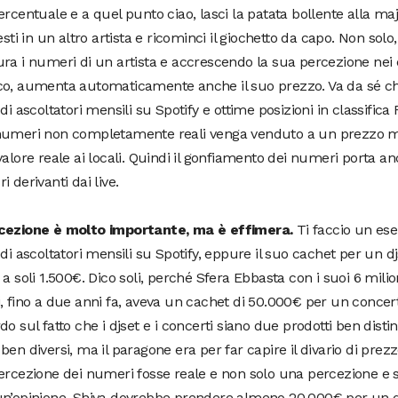
ercentuale e a quel punto ciao, lasci la patata bollente alla majo
vesti in un altro artista e ricominci il giochetto da capo. Non so
ra i numeri di un artista e accrescendo la sua percezione nei 
co, aumenta automaticamente anche il suo prezzo. Va da sé ch
 di ascoltatori mensili su Spotify e ottime posizioni in classifica
numeri non completamente reali venga venduto a un prezzo ma
valore reale ai locali. Quindi il gonfiamento dei numeri porta 
i derivanti dai live.
cezione è molto importante, ma è effimera.
Ti faccio un ese
 di ascoltatori mensili su Spotify, eppure il suo cachet per un dj
 a soli 1.500€. Dico soli, perché Sfera Ebbasta con i suoi 6 milion
, fino a due anni fa, aveva un cachet di 50.000€ per un concert
do sul fatto che i djset e i concerti siano due prodotti ben disti
ben diversi, ma il paragone era per far capire il divario di prezz
ercezione dei numeri fosse reale e non solo una percezione e
un’opinione, Shiva dovrebbe prendere almeno 20.000€ per un dj