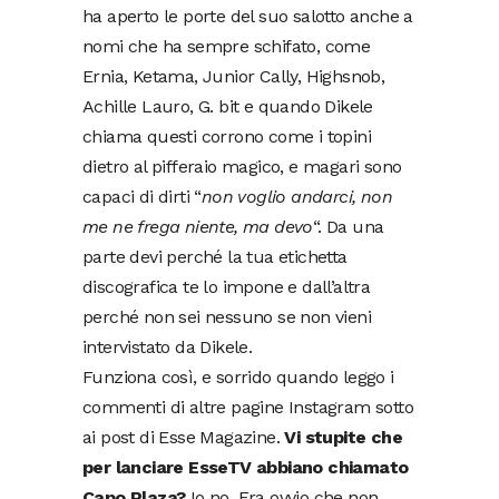
ha aperto le porte del suo salotto anche a
nomi che ha sempre schifato, come
Ernia, Ketama, Junior Cally, Highsnob,
Achille Lauro, G. bit e quando Dikele
chiama questi corrono come i topini
dietro al pifferaio magico, e magari sono
capaci di dirti “
non voglio andarci, non
me ne frega niente, ma devo
“. Da una
parte devi perché la tua etichetta
discografica te lo impone e dall’altra
perché non sei nessuno se non vieni
intervistato da Dikele.
Funziona così, e sorrido quando leggo i
commenti di altre pagine Instagram sotto
ai post di Esse Magazine.
Vi stupite che
per lanciare EsseTV abbiano chiamato
Capo Plaza?
Io no. Era ovvio che non