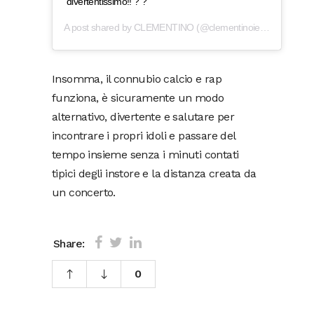
divertentissimo!! ? ?
A post shared by
CLEMENTINO
(@clementinoiena) on
Jun 7
Insomma, il connubio calcio e rap
funziona, è sicuramente un modo
alternativo, divertente e salutare per
incontrare i propri idoli e passare del
tempo insieme senza i minuti contati
tipici degli instore e la distanza creata da
un concerto.
Share:
0