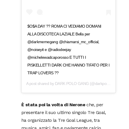
$O$A DAY ?? ROMA CI VEDIAMO DOMANI
ALLA DISCOTECA LAZIALE Bella per
@darkmemegang @chiamarsi_mc_official,
@noiseyit e @radiodeejay
@michelewadcaporosso E TUTTI I
PISKELLETTI DARK CHE HANNO TIFATO PER I
TRAP LOVERS ??
A post shared by
DARK POLO GANG
(@darkpologang) on
M
È stata poi la volta di Nerone
che, per
presentare il suo ultimo singolo Tre Goal,
ha organizzato la Tre Goal League, tra
musica, amici, fan e ovviamente calcio.