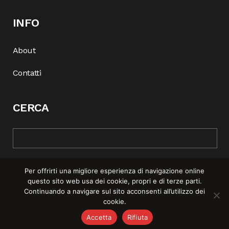
INFO
About
Contatti
CERCA
Per offrirti una migliore esperienza di navigazione online
questo sito web usa dei cookie, propri e di terze parti.
Continuando a navigare sul sito acconsenti all’utilizzo dei
cookie.
© COPYRIGHT 2025 | REBEL MAG —
PRIVACY POLICY
–
COOKIE
Accetta
Rifiuta
POLICY