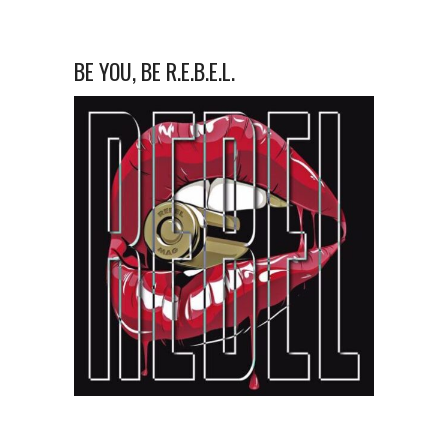
BE YOU, BE R.E.B.E.L.