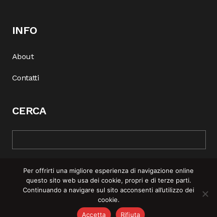
INFO
About
Contatti
CERCA
Per offrirti una migliore esperienza di navigazione online
questo sito web usa dei cookie, propri e di terze parti.
Continuando a navigare sul sito acconsenti all’utilizzo dei
cookie.
© COPYRIGHT 2025 | REBEL MAG —
PRIVACY POLICY
–
COOKIE
Accetta
Rifiuta
POLICY