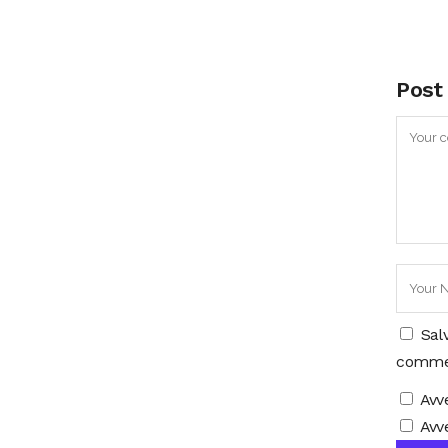
Post
Sal
comme
Avv
Avve