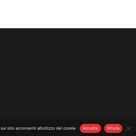
CY
–
COOKIE POLICY
l sito acconsenti all’utilizzo dei cookie.
Accetta
Rifiuta