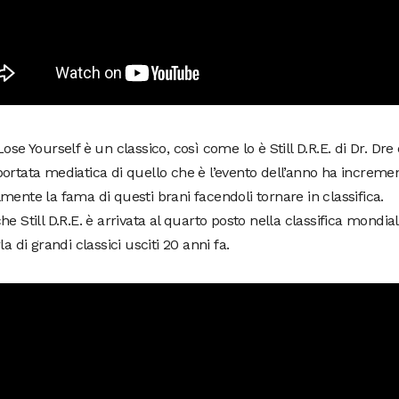
Lose Yourself è un classico, così come lo è Still D.R.E. di Dr. Dr
ortata mediatica di quello che è l’evento dell’anno ha increme
mente la fama di questi brani facendoli tornare in classifica.
he Still D.R.E. è arrivata al quarto posto nella classifica mondi
la di grandi classici usciti 20 anni fa.