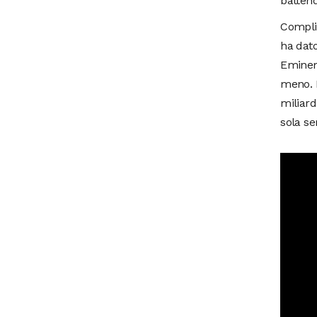
battend
Complic
ha dato
Eminem 
meno. E
miliard
sola se