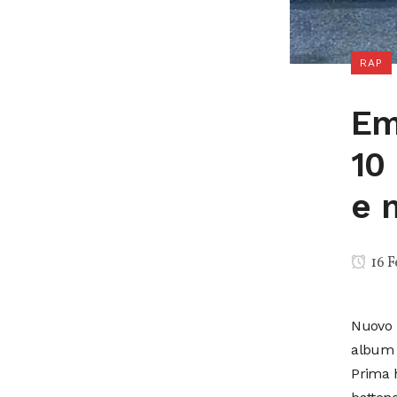
RAP
Em
10
e 
16 F
Nuovo r
album 
Prima h