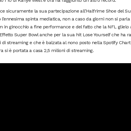
o i 10 di Kanye West e ora ha raggiunto un altro record.
e sicuramente la sua partecipazione all’Halfrime Shoe del Sup
 l’ennesima spinta mediatica, non a caso da giorni non si parla 
in ginocchio a fine performance e del fatto che la NFL glielo 
ffetto Super Bowl anche per la sua hit Lose Yourself che ha ra
i di streaming e che è balzata al nono posto nella Spotify Char
ra si è portata a casa 2,5 milioni di streaming.