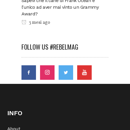
Sapevi che il cane di Frank Ocean è
l’unico ad aver mai vinto un Grammy
Award?
3 mesi ago
FOLLOW US #REBELMAG
INFO
About