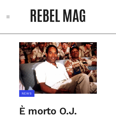
NEWS
È morto O.J.