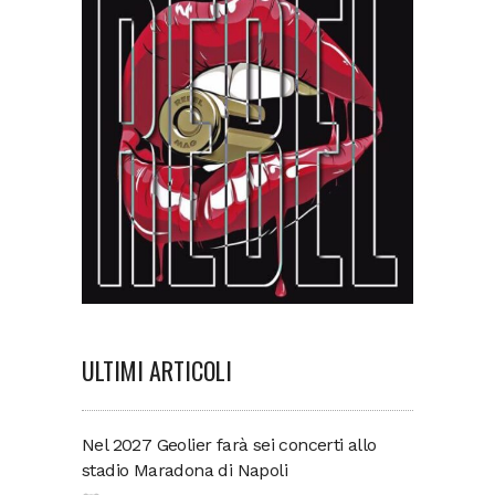
ULTIMI ARTICOLI
Nel 2027 Geolier farà sei concerti allo
stadio Maradona di Napoli