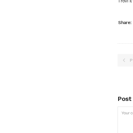
Trovi i
Share:
P
Post