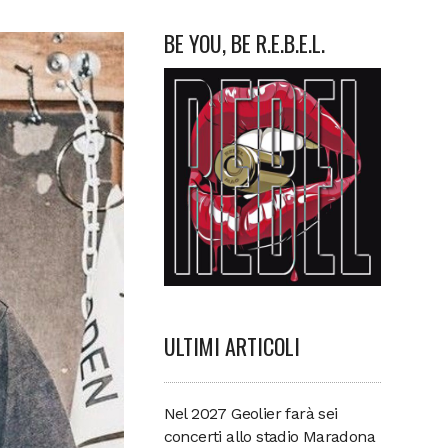
BE YOU, BE R.E.B.E.L.
ULTIMI ARTICOLI
Nel 2027 Geolier farà sei
concerti allo stadio Maradona