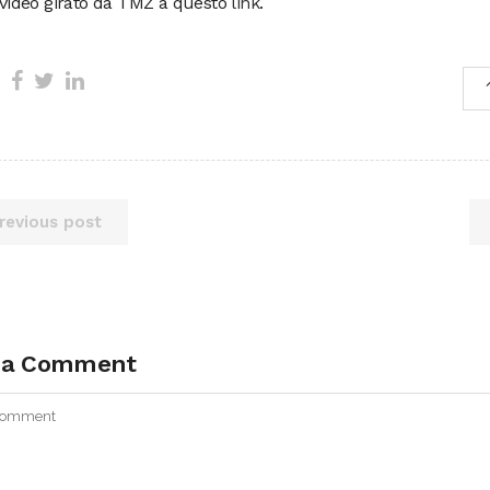
l video girato da TMZ a questo
link
.
revious post
 a Comment