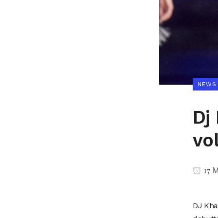
NEWS
Dj
vo
17 
DJ Khal