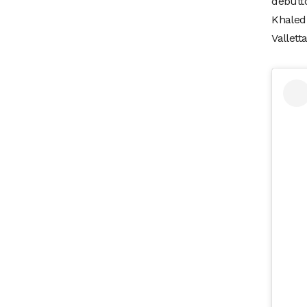
debutto
Khaled
Vallett