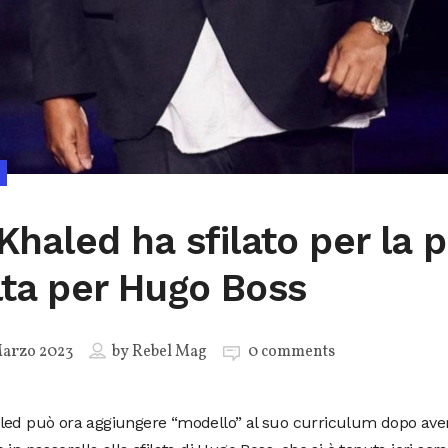
 Khaled ha sfilato per la 
lta per Hugo Boss
Marzo 2023
by
Rebel Mag
0 comments
ed può ora aggiungere “modello” al suo curriculum dopo aver 