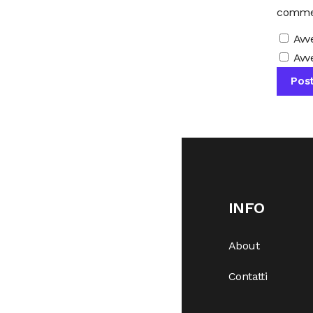
comme
Avv
Avve
INFO
About
Contatti