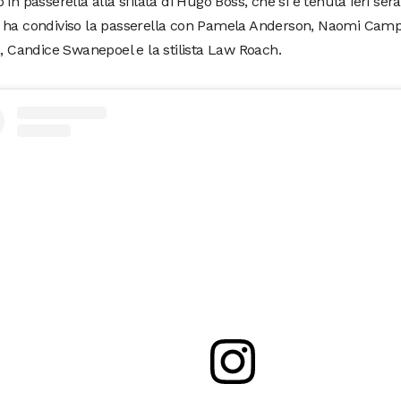
 in passerella alla sfilata di Hugo Boss, che si è tenuta ieri ser
 ha condiviso la passerella con Pamela Anderson, Naomi Cam
a, Candice Swanepoel e la stilista Law Roach.