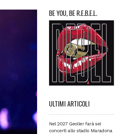
BE YOU, BE R.E.B.E.L.
ULTIMI ARTICOLI
Nel 2027 Geolier farà sei
concerti allo stadio Maradona