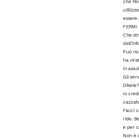
che Fed
utilizz
essere 
FERMI
Che str
dell’in
Può non
ha vira
in asso
Gli ser
Dikele
Io cred
cazzate
Facci c
ride. B
e per c
Non è c