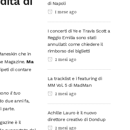
dità di
di Napoli
1 mese ago
I concerti di Ye e Travis Scott a
Reggio Emilia sono stati
annullati: come chiedere il
rimborso dei biglietti
 Maneskin che in
2 mesi ago
sse Magazine.
Ma
peti di contare
La tracklist e i featuring di
MM Vol. 5 di MadMan
ono il tuo
2 mesi ago
o due anni fa,
 parte.
Achille Lauro è il nuovo
direttore creativo di Dondup
azine è il
2 mesi ago