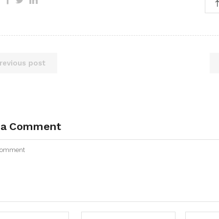
revious post
 a Comment