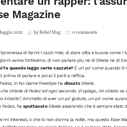
ventare un rapper: l’assur
se Magazine
Maggio 2021
by
Rebel Mag
0 comments
ripromessa di farmi i cazzi miei, di stare zitta e buona come i
giorni vanno fortissimo, di non parlare più né di Dikele né di E
i fa quando leggo certe cazzate?
È un po’ come quando ti ri
10 prima di parlare e poi al 2 parti a raffica.
 Fedez, in No Game freestyle ha
dissato
Dikele.
 che chiede di Fedez ad ogni secondo. Vi spiego, mi chiedo se s
 irrisolto
“. Ammetto di aver un po’ goduto, un po’ come quand
 Fedez, ha
sputtanato
Dikele asserendo che è sempre stato di
 mi interessi, o che io non dorma la notte, ma questo Esse Mag