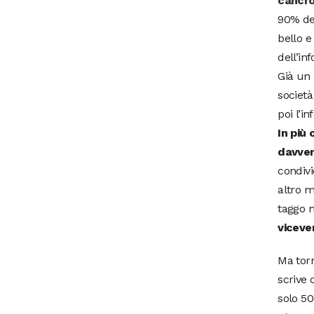
cancr
90% del
bello e
dell’in
Già un 
società
poi l’i
In più
davvero
condivi
altro m
taggo 
viceve
Ma tor
scrive 
solo 50