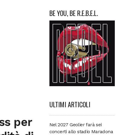
BE YOU, BE R.E.B.E.L.
ULTIMI ARTICOLI
ss per
Nel 2027 Geolier farà sei
concerti allo stadio Maradona