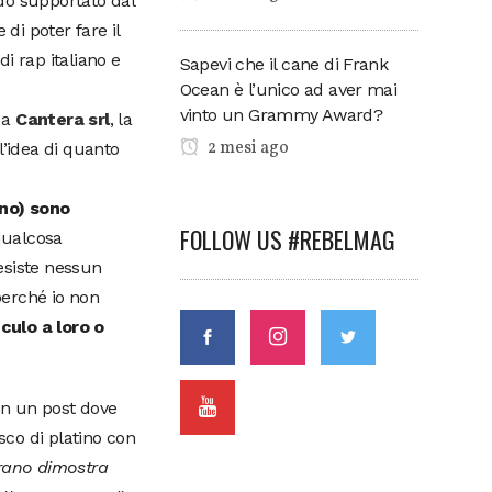
do supportato dal
di poter fare il
i rap italiano e
Sapevi che il cane di Frank
Ocean è l’unico ad aver mai
vinto un Grammy Award?
o a
Cantera srl
, la
2 mesi ago
 l’idea di quanto
eno) sono
FOLLOW US #REBELMAG
 qualcosa
esiste nessun
perché io non
culo a loro o
on un post dove
sco di platino con
brano dimostra