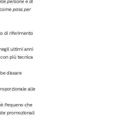
lle persone e di
le come pass per
o di riferimento
egli ultimi anni
i con più tecnica
bbe dissare
roporzionale alle
 Guè Pequeno che
iste promozionali