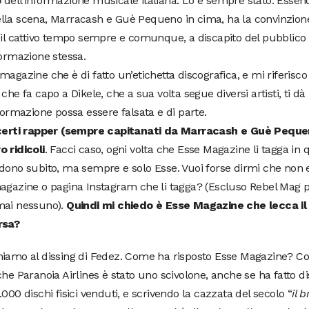
o
dell’informazione musicale italiana. Lo è sempre stato. Essen
la scena, Marracash e Guè Pequeno in cima, ha la convinzione 
 il cattivo tempo sempre e comunque, a discapito del pubblico d
formazione stessa.
magazine che è di fatto un’etichetta discografica, e mi riferisc
 che fa capo a Dikele, che a sua volta segue diversi artisti, ti dà
nformazione possa essere falsata e di parte.
 certi rapper (sempre capitanati da Marracash e Guè Pequ
 ridicoli
. Facci caso, ogni volta che Esse Magazine li tagga in
dono subito, ma sempre e solo Esse. Vuoi forse dirmi che non 
agazine o pagina Instagram che li tagga? (Escluso Rebel Mag 
mai nessuno).
Quindi mi chiedo è Esse Magazine che lecca il 
rsa?
niamo al dissing di Fedez. Come ha risposto Esse Magazine? C
che Paranoia Airlines è stato uno scivolone, anche se ha fatto di
.000 dischi fisici venduti, e scrivendo la cazzata del secolo “
il 