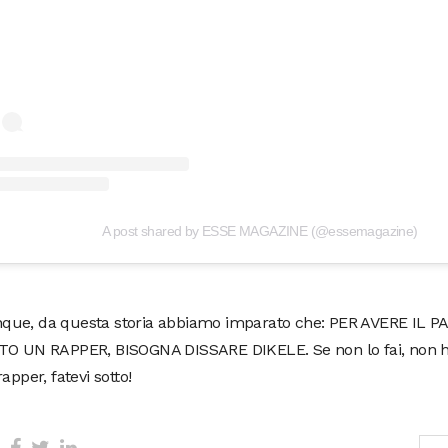
A post shared by ESSE MAGAZINE (@essemagazine)
ue, da questa storia abbiamo imparato che: PER AVERE IL 
TO UN RAPPER, BISOGNA DISSARE DIKELE. Se non lo fai, non hai
rapper, fatevi sotto!