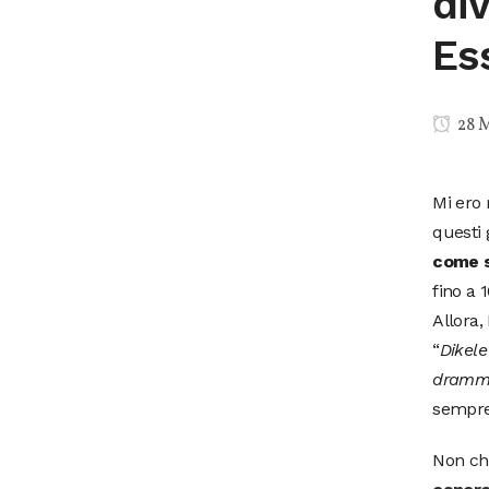
di
Es
28 
Mi ero 
questi 
come s
fino a 
Allora,
“
Dikele
dramma
sempre
Non che