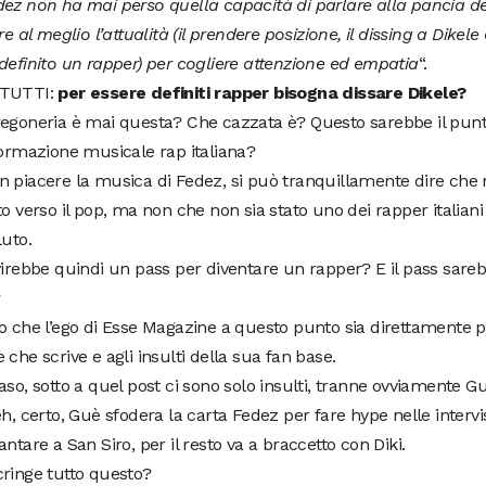
ez non ha mai perso quella capacità di parlare alla pancia de
are al meglio l’attualità (il prendere posizione, il dissing a Dike
definito un rapper) per cogliere attenzione ed empatia
“.
 TUTTI:
per essere definiti rapper bisogna dissare Dikele?
egoneria è mai questa? Che cazzata è? Questo sarebbe il punt
formazione musicale rap italiana?
 piacere la musica di Fedez, si può tranquillamente dire che n
to verso il pop, ma non che non sia stato uno dei rapper italian
luto.
virebbe quindi un pass per diventare un rapper? E il pass sare
?
o che l’ego di Esse Magazine a questo punto sia direttamente p
 che scrive e agli insulti della sua fan base.
aso, sotto a quel post ci sono solo insulti, tranne ovviamente
eh, certo, Guè sfodera la carta Fedez per fare hype nelle interv
antare a San Siro, per il resto va a braccetto con Diki.
ringe tutto questo?