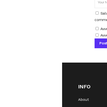
Sal
comme
Avv
Avve
INFO
About