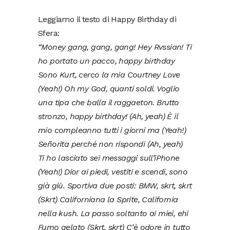
Leggiamo il testo di Happy Birthday di
Sfera:
“Money gang, gang, gang! Hey Rvssian! Ti
ho portato un pacco, happy birthday
Sono Kurt, cerco la mia Courtney Love
(Yeah!) Oh my God, quanti soldi. Voglio
una tipa che balla il raggaeton. Brutto
stronzo, happy birthday! (Ah, yeah) È il
mio compleanno tutti i giorni ma (Yeah!)
Señorita perché non rispondi (Ah, yeah)
Ti ho lasciato sei messaggi sull’iPhone
(Yeah!) Dior ai piedi, vestiti e scendi, sono
già giù. Sportiva due posti: BMW, skrt, skrt
(Skrt) Californiana la Sprite, California
nella kush. La passo soltanto ai miei, ehi
Fumo gelato (Skrt, skrt) C’è odore in tutto