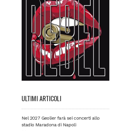
ULTIMI ARTICOLI
Nel 2027 Geolier farà sei concerti allo
stadio Maradona di Napoli