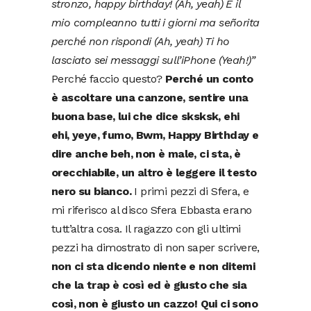
stronzo, happy birthday! (Ah, yeah) È il
mio compleanno tutti i giorni ma señorita
perché non rispondi (Ah, yeah) Ti ho
lasciato sei messaggi sull’iPhone (Yeah!)”
Perché faccio questo?
Perché un conto
è ascoltare una canzone, sentire una
buona base, lui che dice sksksk, ehi
ehi, yeye, fumo, Bwm, Happy Birthday e
dire anche beh, non è male, ci sta, è
orecchiabile, un altro è leggere il testo
nero su bianco.
I primi pezzi di Sfera, e
mi riferisco al disco Sfera Ebbasta erano
tutt’altra cosa. Il ragazzo con gli ultimi
pezzi ha dimostrato di non saper scrivere,
non ci sta dicendo niente e non ditemi
che la trap è così ed è giusto che sia
così, non è giusto un cazzo! Qui ci sono