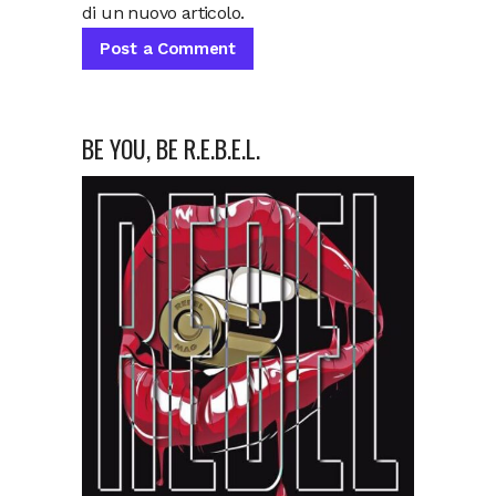
di un nuovo articolo.
BE YOU, BE R.E.B.E.L.