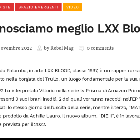
VISTE
SPAZIO EMERGENTI
VIDEO
nosciamo meglio LXX Bl
Novembre 2022
by
Rebel Mag
0 comments
do Palombo, in arte LXX BLOOD, classe 1997, è un rapper roma
to nella borgata del Trullo, un luogo fondamentale per la sua 
2 ha interpretato Vittorio nella serie tv Prisma di Amazon Prim
esenti 3 suoi brani inediti, 2 dei quali verranno raccolti nell’
ati lo stesso giorno dell’uscita della serie, mentre il terzo, “MA
 e prodotto da Achille Lauro. Il nuovo album, “DIE II”, è in lavor
è prevista per il 2022.