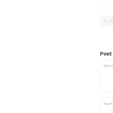
P
Post