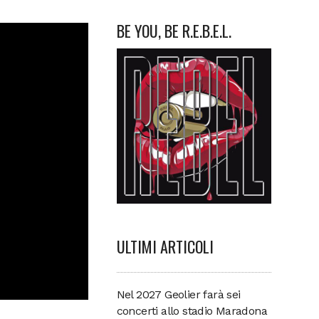
BE YOU, BE R.E.B.E.L.
ULTIMI ARTICOLI
Nel 2027 Geolier farà sei
concerti allo stadio Maradona