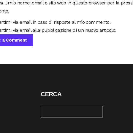
va il mio nome, email e sito web in questo browser per la pros
nto.
ertimi via email in caso di risposte al mio commento.
rtimi via email alla pubblicazione di un nuovo articolo.
CERCA