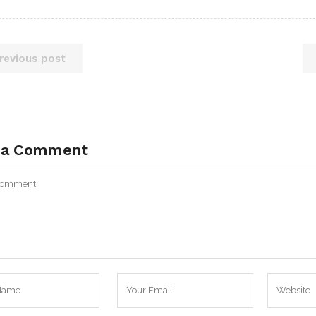
revious post
 a Comment