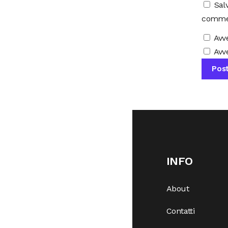
Sal
comme
Avv
Avve
INFO
About
Contatti