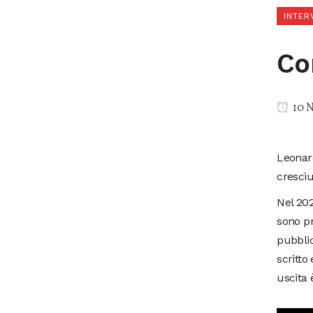
INTER
Co
10 
Leonar
cresciu
Nel 202
sono pr
pubblic
scritto
uscita 