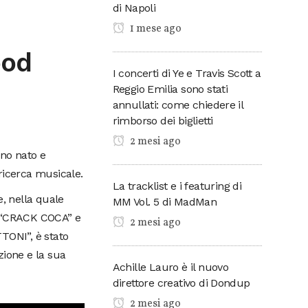
di Napoli
1 mese ago
ood
I concerti di Ye e Travis Scott a
Reggio Emilia sono stati
annullati: come chiedere il
rimborso dei biglietti
2 mesi ago
no nato e
ricerca musicale.
La tracklist e i featuring di
e, nella quale
MM Vol. 5 di MadMan
EP “CRACK COCA” e
2 mesi ago
TTONI”, è stato
azione e la sua
Achille Lauro è il nuovo
direttore creativo di Dondup
2 mesi ago