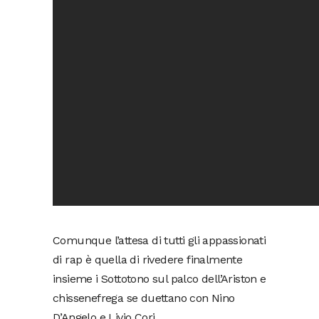
Comunque l’attesa di tutti gli appassionati
di rap è quella di rivedere finalmente
insieme i Sottotono sul palco dell’Ariston e
chissenefrega se duettano con Nino
D’Angelo e Livio Cori.