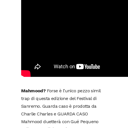
Mahmood?
Forse è l’unico pezzo simil
trap di questa edizione del Festival di
Sanremo. Guarda caso è prodotta da
Charlie Charles e GUARDA CASO
Mahmood duetterà con Gué Pequeno