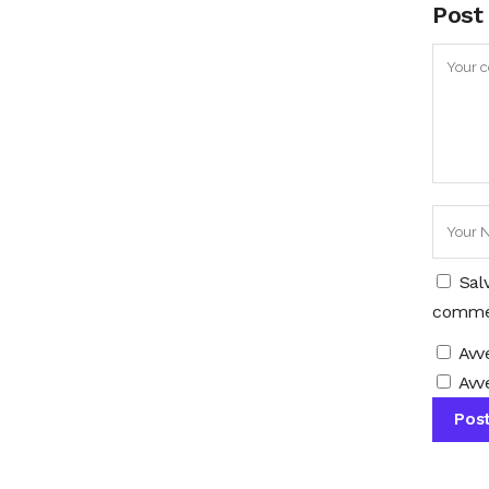
Post
Sal
comme
Avv
Avve