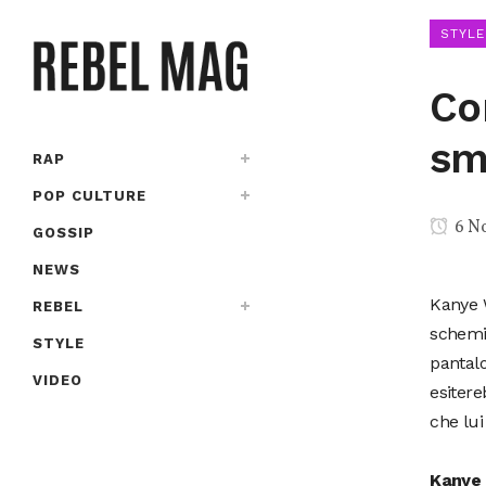
STYLE
Co
sm
RAP
POP CULTURE
6 N
GOSSIP
NEWS
Kanye W
REBEL
schemi 
STYLE
pantalo
VIDEO
esitere
che lui
Kanye 