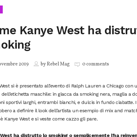
me Kanye West ha distrut
oking
ovembre 2019
by
Rebel Mag
0 comments
est si è presentato all’evento di Ralph Lauren a Chicago con u
dell’etichetta maschile: in giacca da smoking nera, maglia a do
ni sportivi larghi, entrambi bianchi, e dulcis in fundo ciabatte.
bbero a definire il look dell’artista un esempio di mix and match
 è Kanye West e si veste come cazzo gli pare.
West ha distrutto lo smoking o semplicemente l’ha reinve