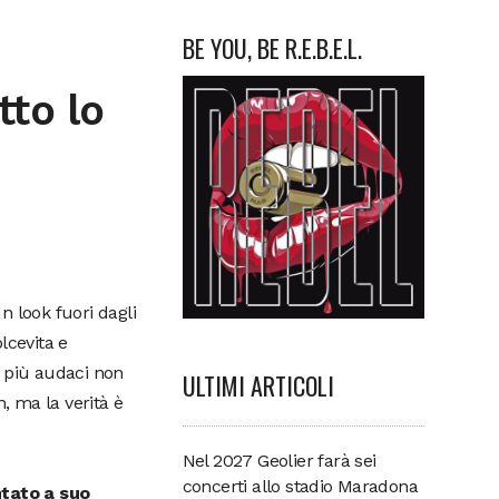
BE YOU, BE R.E.B.E.L.
to lo
n look fuori dagli
lcevita e
 I più audaci non
ULTIMI ARTICOLI
, ma la verità è
Nel 2027 Geolier farà sei
concerti allo stadio Maradona
ntato a suo