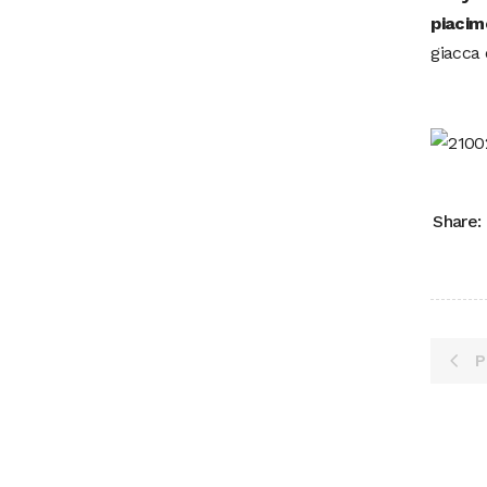
piacim
giacca
Share:
P