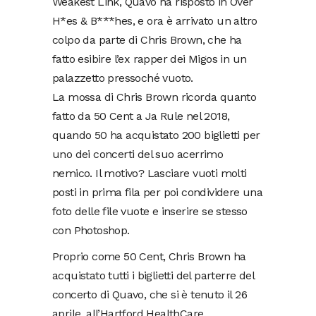
Weakest Link, Quavo ha risposto in Over
H*es & B***hes, e ora è arrivato un altro
colpo da parte di Chris Brown, che ha
fatto esibire l’ex rapper dei Migos in un
palazzetto pressoché vuoto.
La mossa di Chris Brown ricorda quanto
fatto da 50 Cent a Ja Rule nel 2018,
quando 50 ha acquistato 200 biglietti per
uno dei concerti del suo acerrimo
nemico. Il motivo? Lasciare vuoti molti
posti in prima fila per poi condividere una
foto delle file vuote e inserire se stesso
con Photoshop.
Proprio come 50 Cent, Chris Brown ha
acquistato tutti i biglietti del parterre del
concerto di Quavo, che si è tenuto il 26
aprile, all’Hartford HealthCare