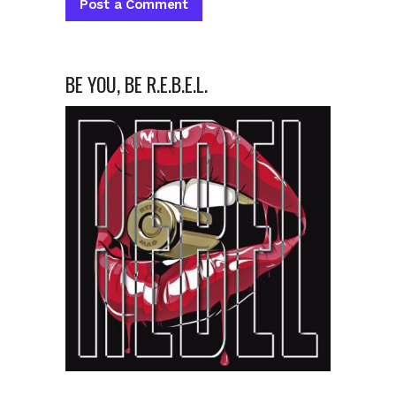
BE YOU, BE R.E.B.E.L.