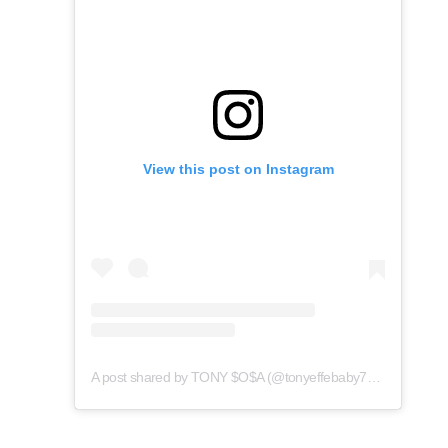
View this post on Instagram
A post shared by TONY $O$A (@tonyeffebaby777)