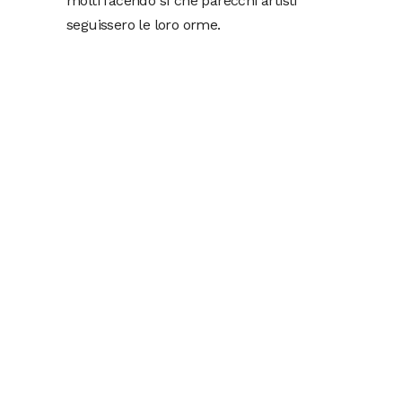
molti facendo sì che parecchi artisti
seguissero le loro orme.