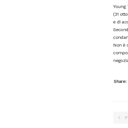
Young T
(31 ott
e di ac
Secondo
condann
Non è c
comport
negozia
Share:
P