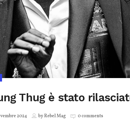
ung Thug è stato rilascia
ovembre 2024
by
Rebel Mag
0 comments