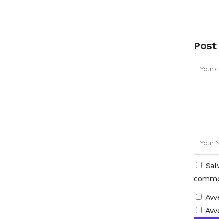
Post
Sal
comme
Avv
Avve