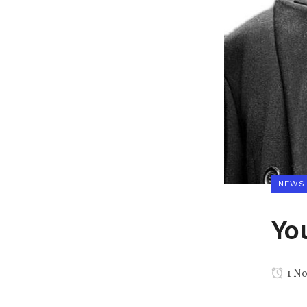
NEWS
Yo
1 N