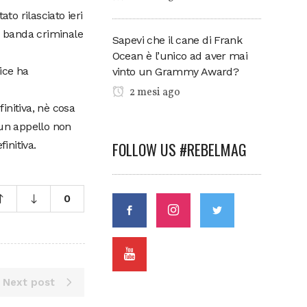
o rilasciato ieri
a banda criminale
Sapevi che il cane di Frank
Ocean è l’unico ad aver mai
ice ha
vinto un Grammy Award?
2 mesi ago
initiva, nè cosa
 un appello non
FOLLOW US #REBELMAG
initiva.
0
Next post