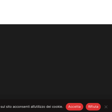
CY
–
COOKIE POLICY
l sito acconsenti all’utilizzo dei cookie.
Accetta
Rifiuta