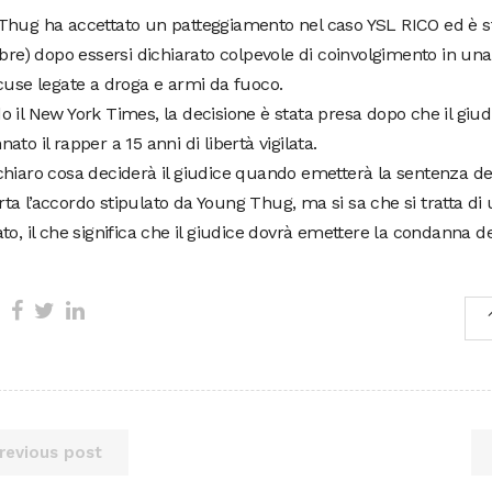
hug ha accettato un patteggiamento nel caso YSL RICO ed è stat
obre) dopo essersi dichiarato colpevole di coinvolgimento in un
cuse legate a droga e armi da fuoco.
 il New York Times, la decisione è stata presa dopo che il giud
ato il rapper a 15 anni di libertà vigilata.
hiaro cosa deciderà il giudice quando emetterà la sentenza def
a l’accordo stipulato da Young Thug, ma si sa che si tratta di
to, il che significa che il giudice dovrà emettere la condanna def
revious post