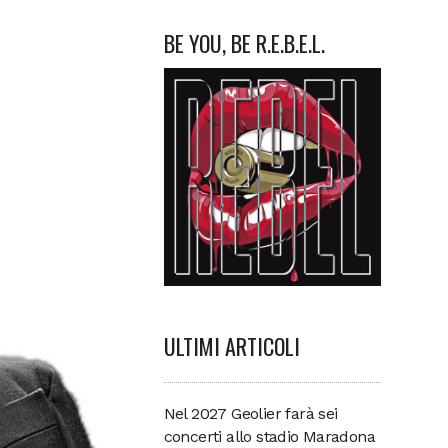
BE YOU, BE R.E.B.E.L.
ULTIMI ARTICOLI
Nel 2027 Geolier farà sei
concerti allo stadio Maradona