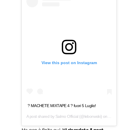
View this post on Instagram
? MACHETE MIXTAPE 4 ? fuori 5 Luglio!
A post shared by
Salmo Official
(@lebonwski) on
Jun 24, 201
Ma non è finita qui.
Vi ricordate il post