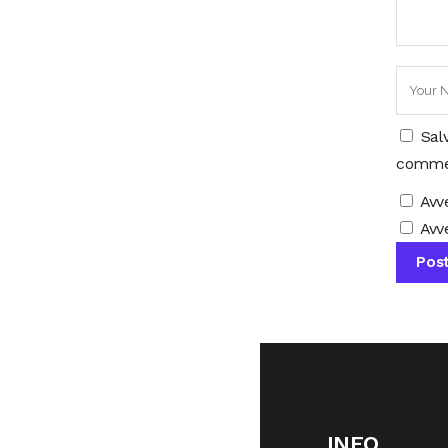
Sal
comme
Avv
Avve
INFO