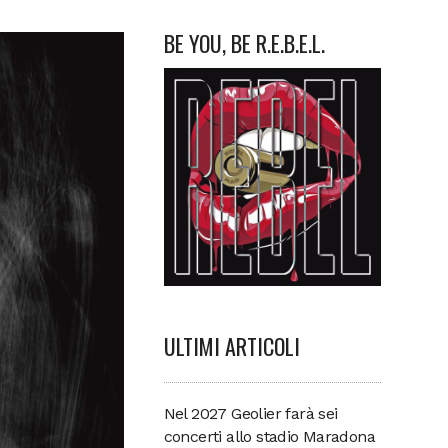
BE YOU, BE R.E.B.E.L.
ULTIMI ARTICOLI
Nel 2027 Geolier farà sei
concerti allo stadio Maradona