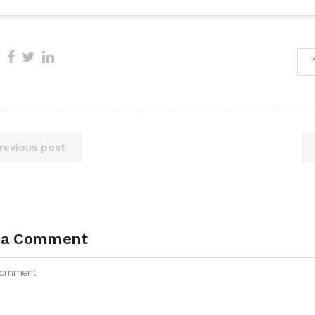
revious post
 a Comment