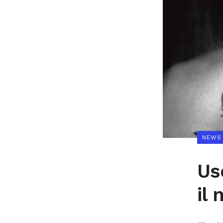
NEWS
Usc
il