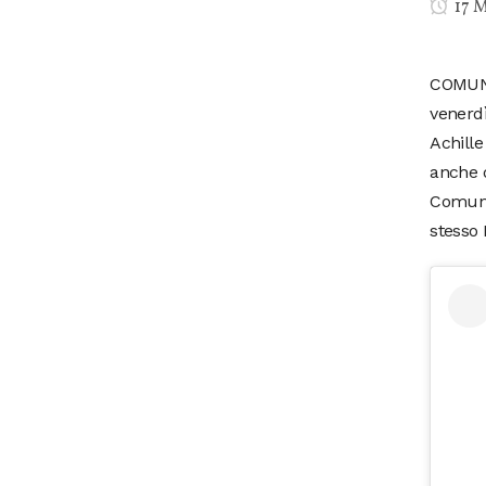
17 
COMUNI 
venerdì
Achille
anche d
Comuni 
stesso 