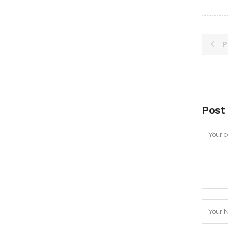
P
Post