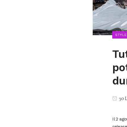
STYLE
Tu
po
du
30 L
Il 2 ag
release