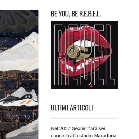
BE YOU, BE R.E.B.E.L.
ULTIMI ARTICOLI
Nel 2027 Geolier farà sei
concerti allo stadio Maradona