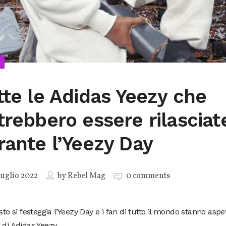
tte le Adidas Yeezy che
trebbero essere rilasciat
rante l’Yeezy Day
uglio 2022
by
Rebel Mag
0 comments
osto si festeggia l’Yeezy Day e i fan di tutto il mondo stanno asp
 di Adidas Yeezy.