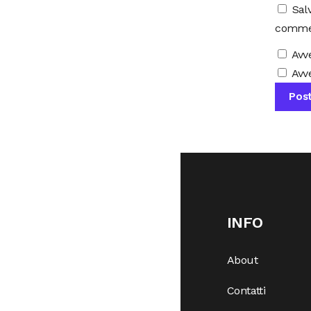
Sal
comme
Avv
Avve
INFO
About
Contatti