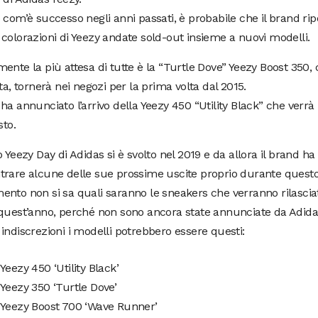
 com’è successo negli anni passati, è probabile che il brand rip
colorazioni di Yeezy andate sold-out insieme a nuovi modelli.
ente la più attesa di tutte è la “Turtle Dove” Yeezy Boost 350, 
ata, tornerà nei negozi per la prima volta dal 2015.
ha annunciato l’arrivo della Yeezy 450 “Utility Black” che verrà 
sto.
o Yeezy Day di Adidas si è svolto nel 2019 e da allora il brand ha
trare alcune delle sue prossime uscite proprio durante questo
nto non si sa quali saranno le sneakers che verranno rilascia
 quest’anno, perché non sono ancora state annunciate da Adid
indiscrezioni i modelli potrebbero essere questi:
Yeezy 450 ‘Utility Black’
Yeezy 350 ‘Turtle Dove’
 Yeezy Boost 700 ‘Wave Runner’