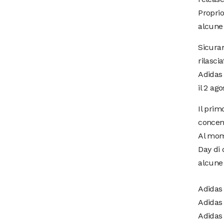
Proprio
alcune 
Sicuram
rilasci
Adidas 
il 2 ago
Il prim
concen
Al mome
Day di
alcune 
Adidas 
Adidas 
Adidas