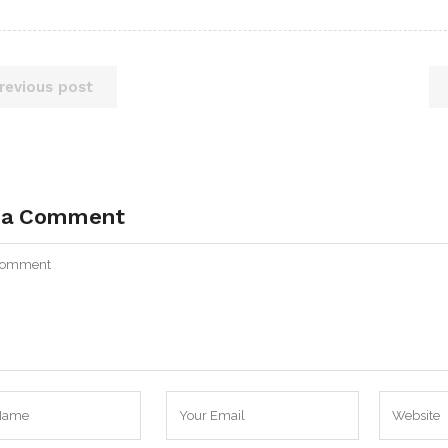
revious post
 a Comment