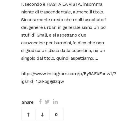
Il secondo è HASTA LA VISTA, insomma
niente di trascendentale, almeno il titolo.
Sinceramente credo che molti ascoltatori
del genere urban in generale siano un po’
stufi di Ghali, e si aspettano due
canzoncine per bambini, io dico che non
si giudica un disco dalla copertina, né un
singolo dal titolo, quindi aspettiamo….
https://www.instagram.com/p/By5AEkFonw1/?
igshid=1lzikog9j6zqw
Share:
0