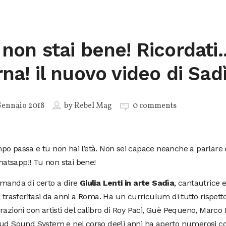
 non stai bene! Ricordati.
rna! il nuovo video di Sad
Gennaio 2018
by
Rebel Mag
0 comments
mpo passa e tu non hai l’età. Non sei capace neanche a parlare 
atsapp!! Tu non stai bene!
 manda di certo a dire
Giulia Lenti in arte Sadìa
, cantautrice e 
i trasferitasi da anni a Roma. Ha un curriculum di tutto rispett
razioni con artisti del calibro di Roy Paci, Guè Pequeno, Marc
ud Sound System e nel corso degli anni ha aperto numerosi conc