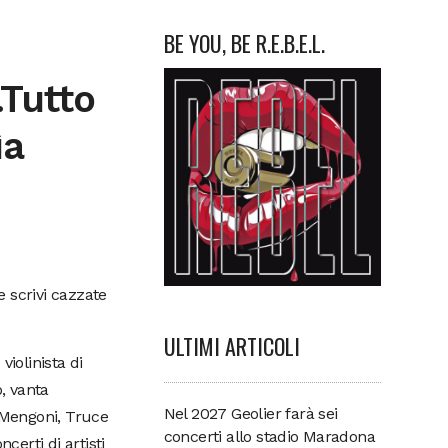
BE YOU, BE R.E.B.E.L.
.Tutto
ìa
e scrivi cazzate
ULTIMI ARTICOLI
violinista di
o, vanta
Nel 2027 Geolier farà sei
o Mengoni, Truce
concerti allo stadio Maradona
erti di artisti