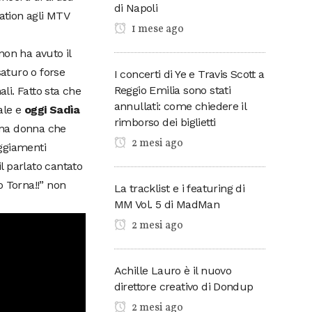
di Napoli
ration agli MTV
1 mese ago
non ha avuto il
saturo o forse
I concerti di Ye e Travis Scott a
Reggio Emilia sono stati
li. Fatto sta che
annullati: come chiedere il
ale e
oggi Sadìa
rimborso dei biglietti
una donna che
2 mesi ago
ggiamenti
il parlato cantato
o Torna!!” non
La tracklist e i featuring di
MM Vol. 5 di MadMan
2 mesi ago
Achille Lauro è il nuovo
direttore creativo di Dondup
2 mesi ago