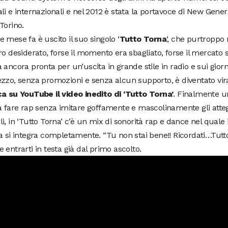
li e internazionali e nel 2012 è stata la portavoce di New Gene
Torino.
 mese fa è uscito il suo singolo ‘
Tutto Torna
‘, che purtroppo 
ro desiderato, forse il momento era sbagliato, forse il mercato 
 ancora pronta per un’uscita in grande stile in radio e sui giorna
zzo, senza promozioni e senza alcun supporto, è diventato vir
ca su YouTube il video inedito di ‘Tutto Torna’
. Finalmente 
a fare rap senza imitare goffamente e mascolinamente gli atte
i, in ‘Tutto Torna’ c’è un mix di sonorità rap e dance nel quale 
a si integra completamente. “Tu non stai bene!! Ricordati…Tutt
 entrarti in testa già dal primo ascolto.