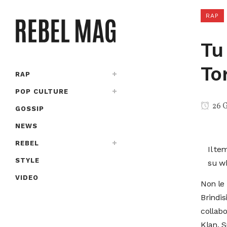
RAP
Tu
To
RAP
POP CULTURE
26 
GOSSIP
NEWS
REBEL
Il te
STYLE
su wh
VIDEO
Non le
Brindis
collabo
Klan, S