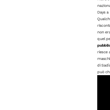
naziona
Days a 
Qualche
riscont
non era
quel pe
pubbli
riesce 
maschil
di Sadì
può che