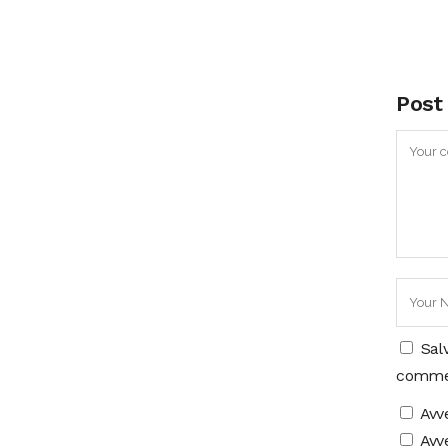
Post
Sal
comme
Avv
Avve