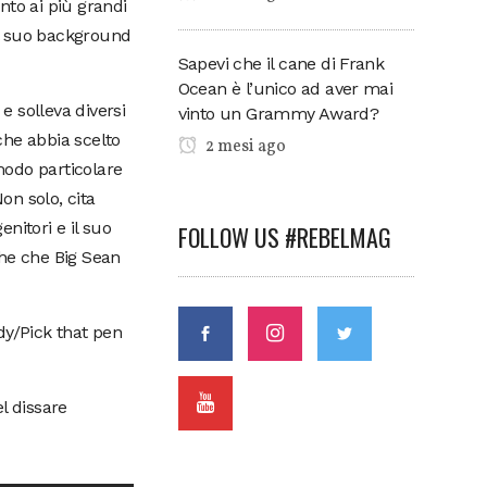
nto ai più grandi
ul suo background
Sapevi che il cane di Frank
Ocean è l’unico ad aver mai
e solleva diversi
vinto un Grammy Award?
 che abbia scelto
2 mesi ago
 modo particolare
on solo, cita
enitori e il suo
FOLLOW US #REBELMAG
he che Big Sean
dy/Pick that pen
l dissare