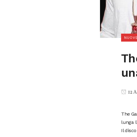
NUOVE
Th
un
12 A
The Ga
lunga li
Il disc