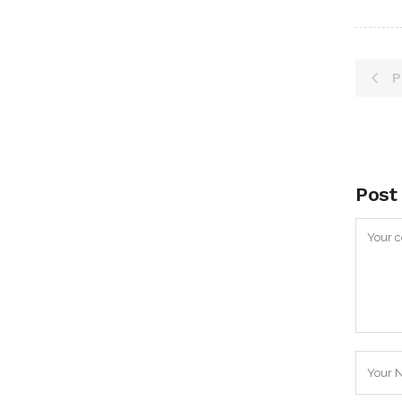
P
Post