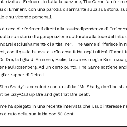
ti rivolta a Eminem. In tutta la canzone, The Game fa riferime
si di Eminem, con una parodia disarmante sulla sua storia, s
le e su vicende personali.
o è ricco di riferimenti diretti alla tossicodipendenza di Eminem 
 sulla sua storia di appropriazione culturale alla luce del fatto
ondarsi esclusivamente di artisti neri. The Game si riferisce in
nt, con il quale ha avuto un’intensa faida negli ultimi 17 anni. N
r. Dre, la figlia di Eminem, Hailie, la sua ex moglie Kim, i suoi g
r Paul Rosenberg. Ad un certo punto, The Game sostiene anc
iglior rapper di Detroit.
Slim Shady” si conclude con un sfida: “Mr. Shady, don’t be sha
’t be lazy/Call up Dre and get that Dre beat”.
e ha spiegato in una recente intervista che il suo interesse ne
 è nato della sua faida con 50 Cent.