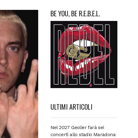
BE YOU, BE R.E.B.E.L.
ULTIMI ARTICOLI
Nel 2027 Geolier farà sei
concerti allo stadio Maradona