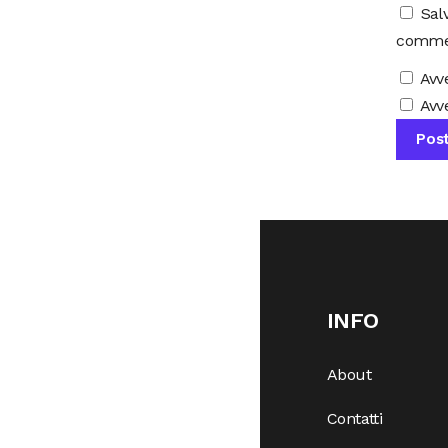
Sal
comme
Avv
Avve
INFO
About
Contatti