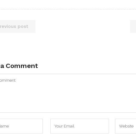
revious post
 a Comment