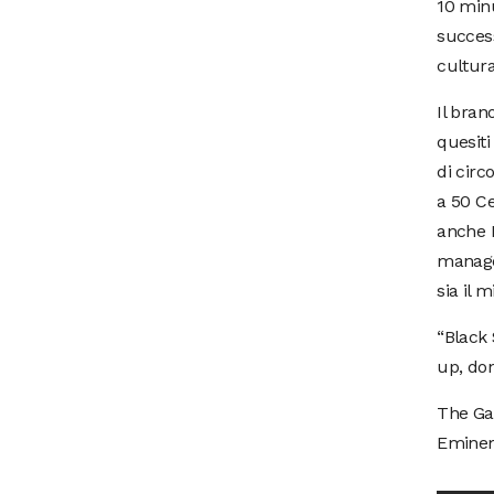
10 minu
succes
cultura
Il bran
quesiti
di circ
a 50 Ce
anche D
manage
sia il m
“Black 
up, don
The Gam
Eminem