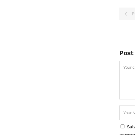
P
Post
Sal
comme