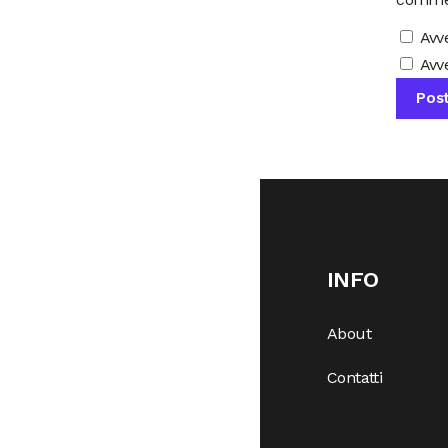
Avv
Avve
INFO
About
Contatti