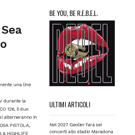
BE YOU, BE R.E.B.E.L.
 Sea
mo
mente una line
NV durante la
ULTIMI ARTICOLI
O 126, il duo
alterneranno in
Nel 2027 Geolier farà sei
ROSA PISTOLA,
concerti allo stadio Maradona
A & HIGHLIFE