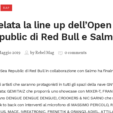
RAP
elata la line up dell’Open
public di Red Bull e Sal
Maggio 2019
by
Rebel Mag
0 comments
Sea Republic di Red Bull in collaborazione con Salmo ha final
i artisti che saranno protagonisti in tutti gli spazi della nave G
sata: GEMITAIZ che proporrà uno showcase con MIXER-T, FRANC
ano DENGUE DENGUE DENGUE!, CROOKERS & NIC SARNO che si 
k to back con interventi al microfono di MASSIMO PERICOLO, 
S, MACE, IVREATRONIC, FRENETIK & ORANG3, ADIEL, ATTIL