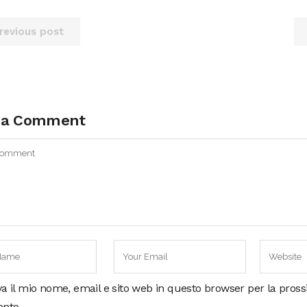
revious post
 a Comment
va il mio nome, email e sito web in questo browser per la pros
nto.