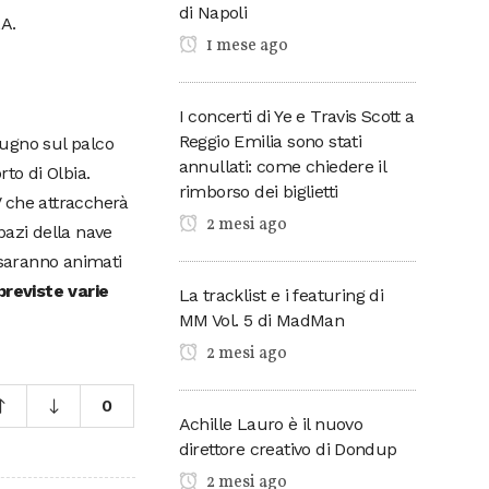
di Napoli
A.
1 mese ago
I concerti di Ye e Travis Scott a
Reggio Emilia sono stati
iugno sul palco
annullati: come chiedere il
to di Olbia.
rimborso dei biglietti
V che attraccherà
2 mesi ago
spazi della nave
a saranno animati
previste varie
La tracklist e i featuring di
MM Vol. 5 di MadMan
2 mesi ago
0
Achille Lauro è il nuovo
direttore creativo di Dondup
2 mesi ago