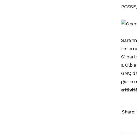
POSSE,
Saranno
insieme
Si part
a Olbia
GNV, da
giorno 
attivi
Share: