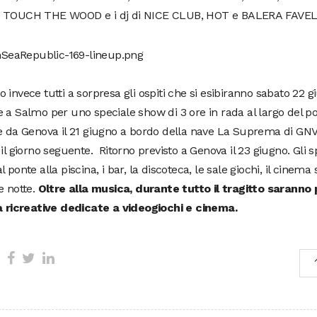
 TOUCH THE WOOD e i dj di NICE CLUB, HOT e BALERA FAVEL
 invece tutti a sorpresa gli ospiti che si esibiranno sabato 22 g
 a Salmo per uno speciale show di 3 ore in rada al largo del por
e da Genova il 21 giugno a bordo della nave La Suprema di GN
 il giorno seguente. Ritorno previsto a Genova il 23 giugno. Gli 
l ponte alla piscina, i bar, la discoteca, le sale giochi, il cinem
e notte.
Oltre alla musica, durante tutto il tragitto saranno 
tà ricreative dedicate a videogiochi e cinema.