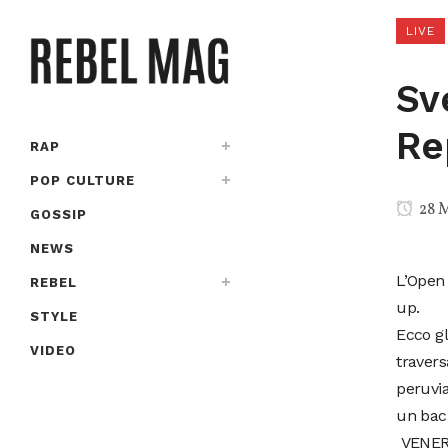
LIVE
Sv
Re
RAP
POP CULTURE
28 
GOSSIP
NEWS
L’Open 
REBEL
up.
STYLE
Ecco gl
VIDEO
traver
peruvi
un bac
VENERU