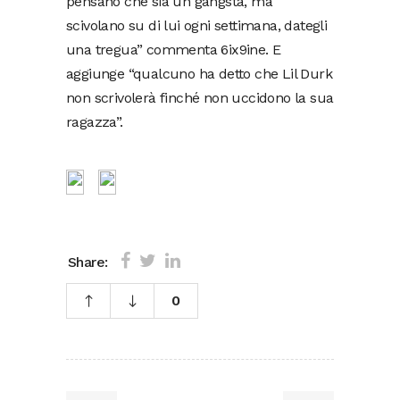
pensano che sia un gangsta, ma
scivolano su di lui ogni settimana, dategli
una tregua” commenta 6ix9ine. E
aggiunge “qualcuno ha detto che Lil Durk
non scrivolerà finché non uccidono la sua
ragazza”.
Share:
0