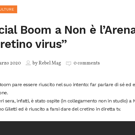
ULTURE
cial Boom a Non è l’Arena
cretino virus”
arzo 2020
by
Rebel Mag
0 comments
Boom pare essere riuscito nel suo intento: far parlare di sé ed es
ione.
ieri sera, infatti, è stato ospite (in collegamento non in studio) a 
 Giletti ed è riuscito a farsi dare del cretino in diretta tv.