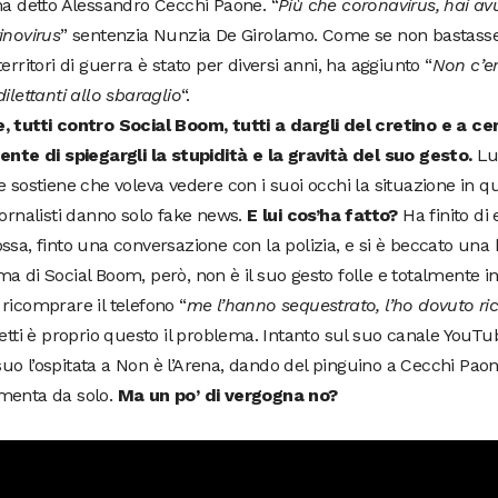
ha detto Alessandro Cecchi Paone. “
Più che coronavirus, hai 
inovirus
” sentenzia Nunzia De Girolamo. Come se non bastasse
territori di guerra è stato per diversi anni, ha aggiunto “
Non c’e
dilettanti allo sbaraglio
“.
, tutti contro Social Boom, tutti a dargli del cretino e a ce
ente di spiegargli la stupidità e la gravità del suo gesto.
Lu
e sostiene che voleva vedere con i suoi occhi la situazione in que
iornalisti danno solo fake news.
E lui cos’ha fatto?
Ha finito di 
ssa, finto una conversazione con la polizia, e si è beccato una 
a di Social Boom, però, non è il suo gesto folle e totalmente in
ricomprare il telefono “
me l’hanno sequestrato, l’ho dovuto r
fetti è proprio questo il problema. Intanto sul suo canale YouT
o l’ospitata a Non è l’Arena, dando del pinguino a Cecchi Pao
menta da solo.
Ma un po’ di vergogna no?