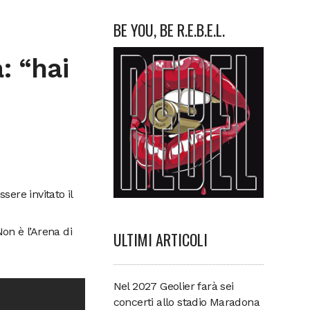
BE YOU, BE R.E.B.E.L.
: “hai
sere invitato il
Non è l’Arena di
ULTIMI ARTICOLI
Nel 2027 Geolier farà sei
concerti allo stadio Maradona