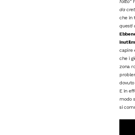
fatto
” 
da cret
che in 
questi 
Ebbene
inutilm
capire 
che i g
zona ro
problem
dovuto 
E in ef
modo su
si com