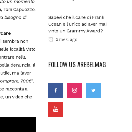
avuto un momento
, Toni Capuozzo,
Sapevi che il cane di Frank
ra bisogno di
Ocean è l’unico ad aver mai
vinto un Grammy Award?
rcare
2 mesi ago
i sembra non
lle località visto
entrare nella
FOLLOW US #REBELMAG
bella denuncia. Il
utile, ma l’aver
icomprare, 700€
“.
ube racconta a
ne, un video che