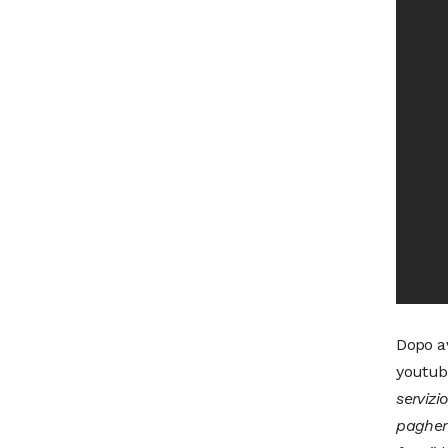
Dopo a
youtube
servizi
paghera