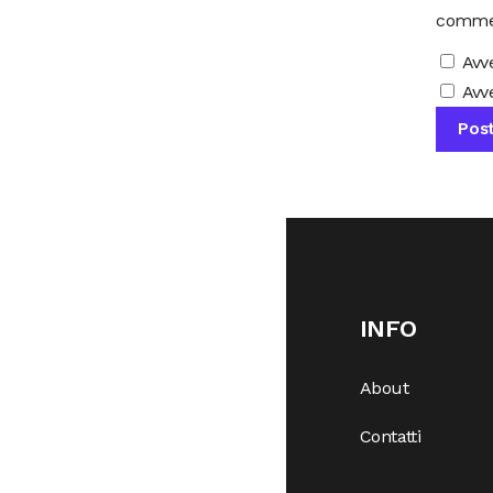
comme
Avv
Avve
INFO
About
Contatti