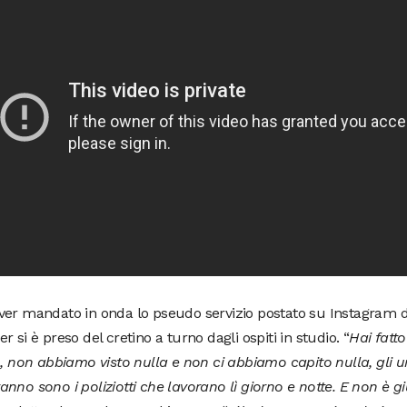
ver mandato in onda lo pseudo servizio postato su Instagram d
r si è preso del cretino a turno dagli ospiti in studio. “
Hai fatt
o, non abbiamo visto nulla e non ci abbiamo capito nulla, gli u
nno sono i poliziotti che lavorano lì giorno e notte. E non è g