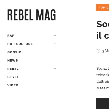
POP C
So
il 
RAP
POP CULTURE
3 M
GOSSIP
NEWS
Social 
REBEL
televis
STYLE
L’altro
VIDEO
Massimo