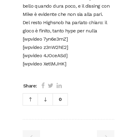
bello quando dura poco, e il dissing con
Mike è evidente che non sia alla pari.
Del resto Highsnob ha parlato chiaro: il
gioco è finito, tanto hype per nulla
[wpvideo 7yn6e3mZ]
[wpvideo z3nW2hE2]
[wpvideo 4JOceASd]
[wpvideo XetlMJHK]
Share:
0