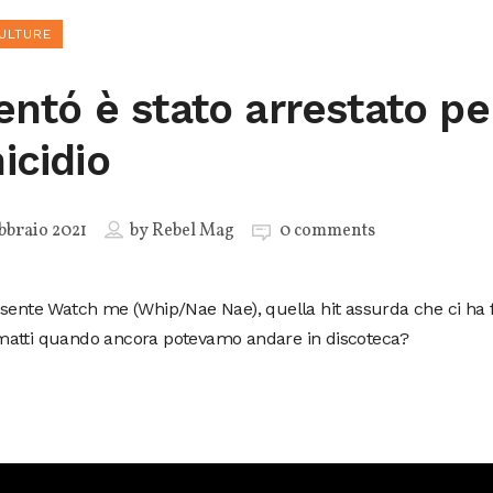
ULTURE
lentó è stato arrestato pe
icidio
bbraio 2021
by
Rebel Mag
0 comments
sente Watch me (Whip/Nae Nae), quella hit assurda che ci ha f
atti quando ancora potevamo andare in discoteca?