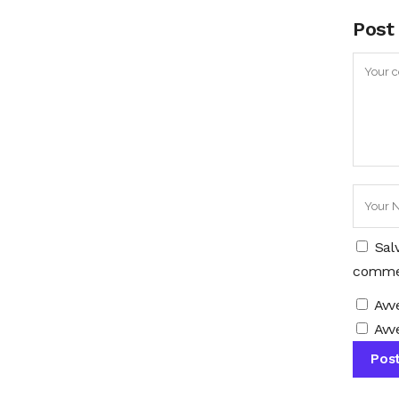
Post
Sal
comme
Avv
Avve