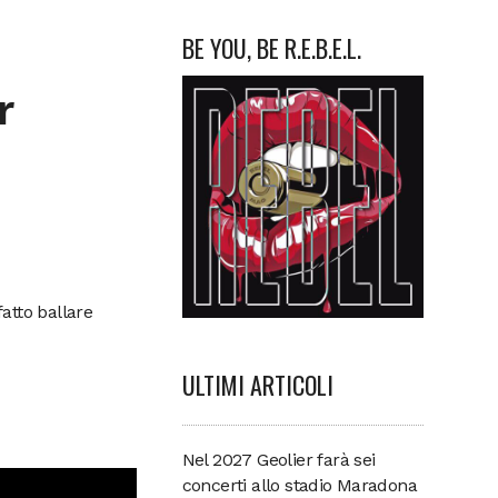
BE YOU, BE R.E.B.E.L.
r
atto ballare
ULTIMI ARTICOLI
Nel 2027 Geolier farà sei
concerti allo stadio Maradona