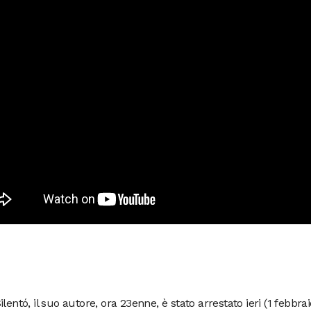
ilentó, il suo autore, ora 23enne, è stato arrestato ieri (1 febbra