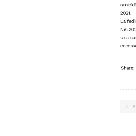
omicidi
2021.
La fedi
Nel 202
una cas
eccesso
Share:
P