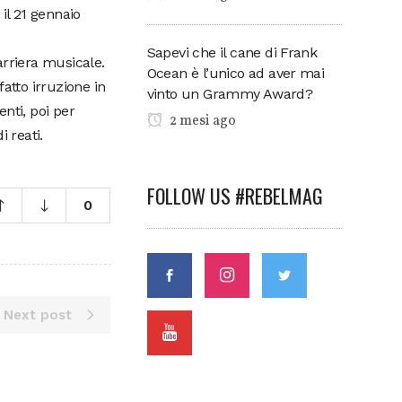
il 21 gennaio
Sapevi che il cane di Frank
arriera musicale.
Ocean è l’unico ad aver mai
atto irruzione in
vinto un Grammy Award?
nti, poi per
2 mesi ago
 reati.
FOLLOW US #REBELMAG
0
Next post