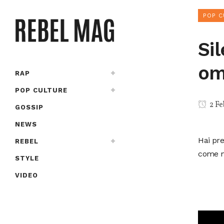
POP C
Si
om
RAP
POP CULTURE
2 Fe
GOSSIP
NEWS
Hai pre
REBEL
come m
STYLE
VIDEO