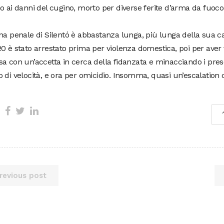
o ai danni del cugino, morto per diverse ferite d’arma da fuoco 
na penale di Silentó è abbastanza lunga, più lunga della sua c
0 è stato arrestato prima per violenza domestica, poi per aver f
a con un’accetta in cerca della fidanzata e minacciando i prese
 di velocità, e ora per omicidio. Insomma, quasi un’escalation di
revious post