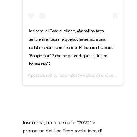
Ieri sera, al Gate di Milano, @ghali ha fatto
sentire in anteprima quella che sembra una
collaborazione con #Salmo. Potrebbe chiamarsi
‘Boogieman’ ? che ne pensi di questo “future
house rap”?
A post shared by
radiom2o
(@m2oradio) on
Jan 6, 2020 at 3:56am PST
Insomma, tra didascalie “2020” e
promesse del tipo “non avete idea di