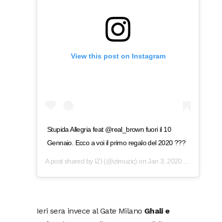
View this post on Instagram
Stupida Allegria feat @real_brown fuori il 10
Gennaio. Ecco a voi il primo regalo del 2020 ???
A post shared by
IZI
(@izimuzic) on
Jan 3, 2020 at 11:00am PST
Ieri sera invece al Gate Milano
Ghali e