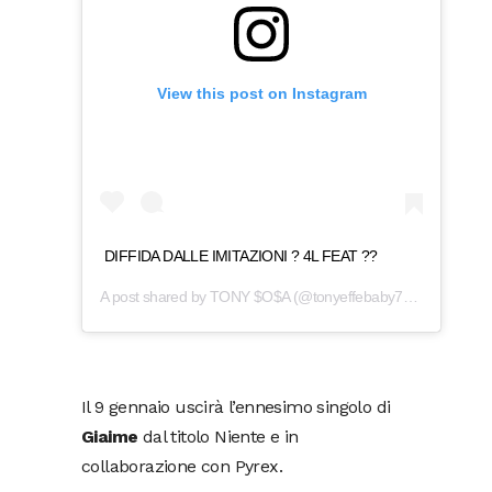
View this post on Instagram
DIFFIDA DALLE IMITAZIONI ? 4L FEAT ??
A post shared by
TONY $O$A
(@tonyeffebaby777) on
Jan 5,
Il 9 gennaio uscirà l’ennesimo singolo di
Giaime
dal titolo Niente e in
collaborazione con Pyrex.