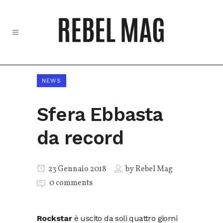
NEWS
Sfera Ebbasta
da record
23 Gennaio 2018
by
Rebel Mag
0 comments
Rockstar
è uscito da soli quattro giorni