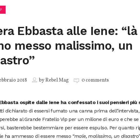
P
era Ebbasta alle Iene: “là
no messo malissimo, un
sastro”
ebbraio 2018
by
Rebel Mag
0 comments
Ebbasta ospite dalle Iene ha confessato i suoi pensieri più s
tti dichiarato di essersi fumato una canna prima dell’intervista
perebbe al Grande Fratello Vip per un milione di euro e che se
si, basterebbe bestemmiare per essere espulso. Per quanto ri
le ha ammesso di essere messo “
male, malissimo, un disastro