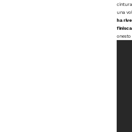
cintura
una vol
ha riv
finisc
onesto