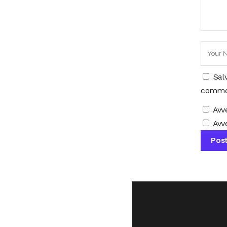
Sal
comme
Avv
Avve