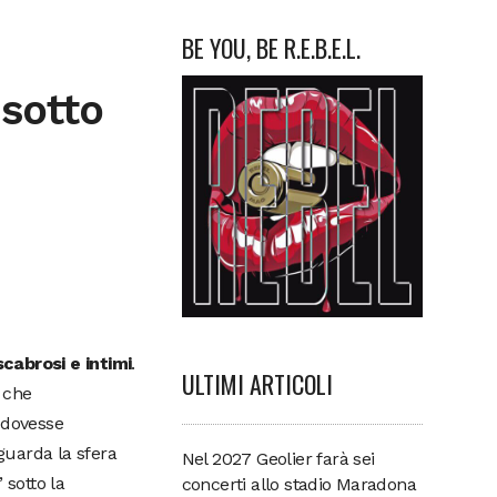
BE YOU, BE R.E.B.E.L.
 sotto
cabrosi e intimi
.
ULTIMI ARTICOLI
, che
 dovesse
guarda la sfera
Nel 2027 Geolier farà sei
” sotto la
concerti allo stadio Maradona