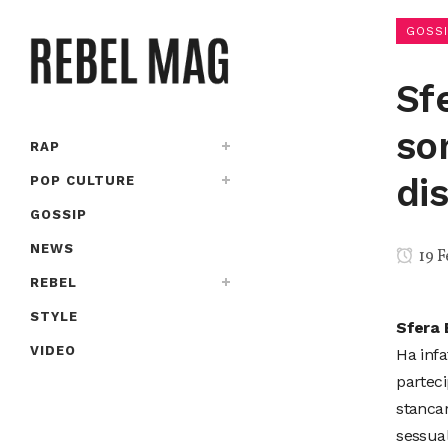
GOSSI
Sf
so
RAP
di
POP CULTURE
GOSSIP
NEWS
19 F
REBEL
STYLE
Sfera 
VIDEO
Ha infa
parteci
stancar
sessua