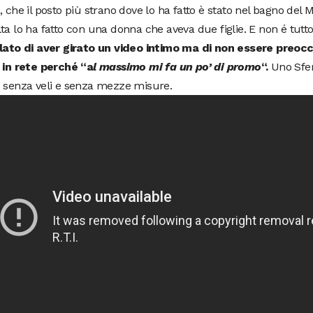
, che il posto più strano dove lo ha fatto è stato nel bagno del
ta lo ha fatto con una donna che aveva due figlie. E non é tutt
elato di aver girato un video intimo ma di non essere preo
a in rete perché “a
l massimo mi fa un po’ di promo
“.
Uno Sfe
 senza veli e senza mezze misure.