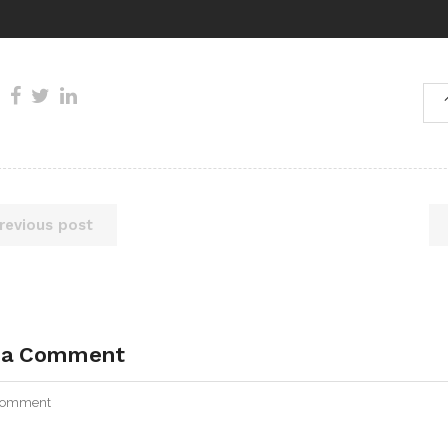
revious post
 a Comment