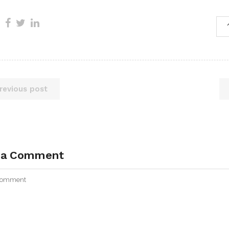
revious post
 a Comment