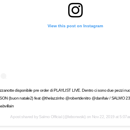
View this post on Instagram
zanotte disponibile pre order di PLAYLIST LIVE. Dentro ci sono due pezzi 
ON (buon natale2) feat @thelazzinho @robertdenitro @danifaiv / SALMO 23.
bvillain
A post shared by
Salmo Official
(@lebonwski) on
Nov 22, 2019 at 5:07