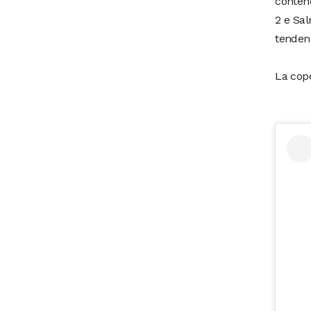
contene
2 e Sal
tenden
La cope