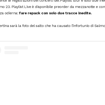
nte le registrazioni dei concerti del Playlist tour e solo due ine
mo 23. Playlist Live è disponibile preorder da mezzanotte e co
za odierna:
fare repack con solo due tracce inedite.
rtina sarà la foto del salto che ha causato l’infortunio di Salm