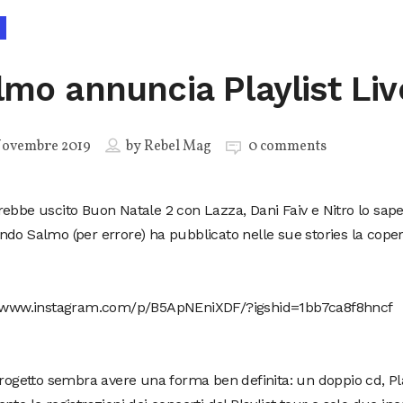
lmo annuncia Playlist Liv
Novembre 2019
by
Rebel Mag
0 comments
ebbe uscito Buon Natale 2 con Lazza, Dani Faiv e Nitro lo sap
do Salmo (per errore) ha pubblicato nelle sue stories la copert
//www.instagram.com/p/B5ApNEniXDF/?igshid=1bb7ca8f8hncf
progetto sembra avere una forma ben definita: un doppio cd, Pla