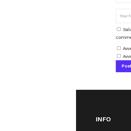
Sal
comme
Avv
Avve
INFO