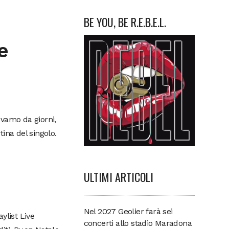
BE YOU, BE R.E.B.E.L.
e
evamo da giorni,
ina del singolo.
ULTIMI ARTICOLI
Nel 2027 Geolier farà sei
ylist Live
concerti allo stadio Maradona