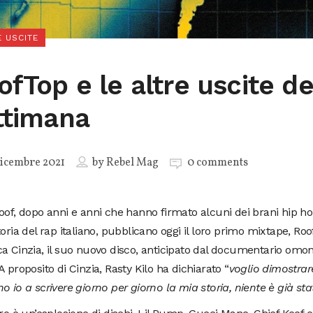
 USCITE
ofTop e le altre uscite de
ttimana
icembre 2021
by
Rebel Mag
0 comments
oof, dopo anni e anni che hanno firmato alcuni dei brani hip ho
toria del rap italiano, pubblicano oggi il loro primo mixtape, Roo
a Cinzia, il suo nuovo disco, anticipato dal documentario omon
A proposito di Cinzia, Rasty Kilo ha dichiarato “
voglio dimostrar
o io a scrivere giorno per giorno la mia storia, niente è già st