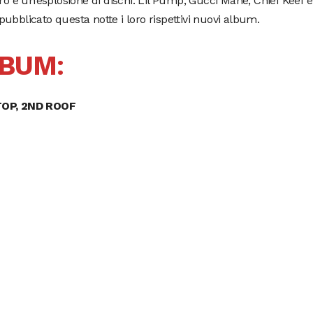
ero è un’esplosione di dischi. Lil Pump, Gucci Mane, Chief Keef 
ubblicato questa notte i loro rispettivi nuovi album.
LBUM
:
OP, 2ND ROOF