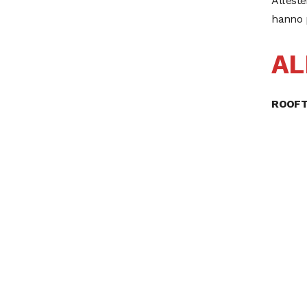
All’est
hanno p
A
ROOFT