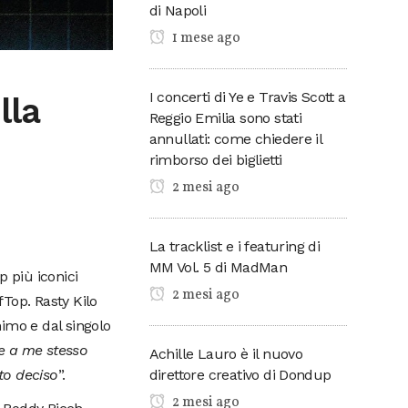
di Napoli
1 mese ago
I concerti di Ye e Travis Scott a
lla
Reggio Emilia sono stati
annullati: come chiedere il
rimborso dei biglietti
2 mesi ago
La tracklist e i featuring di
MM Vol. 5 di MadMan
p più iconici
2 mesi ago
fTop. Rasty Kilo
imo e dal singolo
e a me stesso
Achille Lauro è il nuovo
direttore creativo di Dondup
ato deciso
”.
2 mesi ago