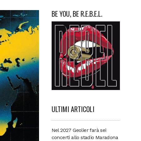
BE YOU, BE R.E.B.E.L.
ULTIMI ARTICOLI
Nel 2027 Geolier farà sei
concerti allo stadio Maradona