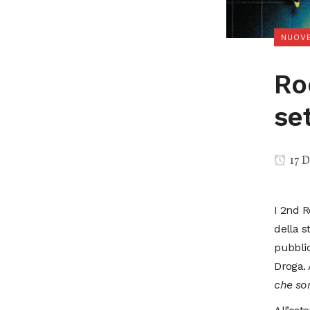
NUOVE
Ro
se
17 D
I 2nd R
della s
pubblic
Droga. 
che son