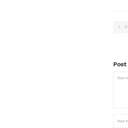
P
Post