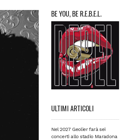
BE YOU, BE R.E.B.E.L.
ULTIMI ARTICOLI
Nel 2027 Geolier farà sei
concerti allo stadio Maradona