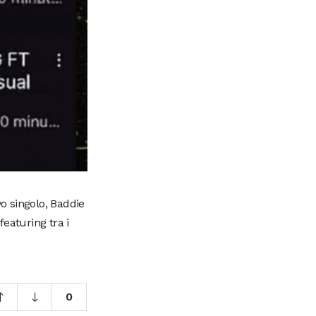
vo singolo, Baddie
featuring tra i
0