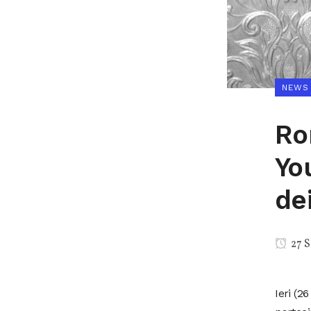
NEWS
Ro
Yo
dei
27 S
Ieri (2