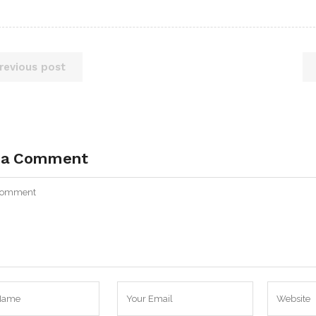
revious post
 a Comment