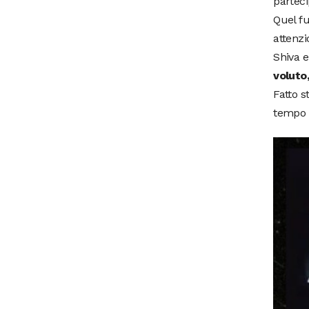
parteci
Quel fu
attenzi
Shiva e
voluto
Fatto s
tempo d