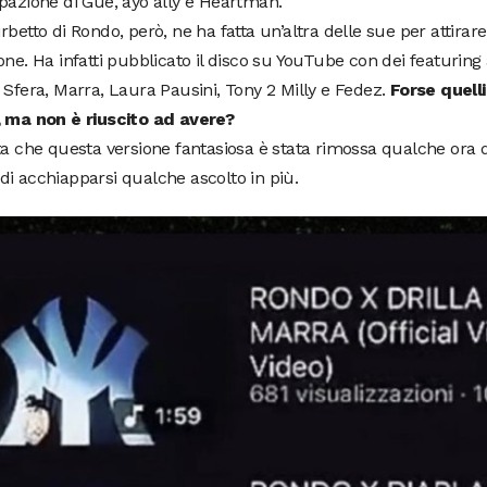
pazione di Guè, ayo ally e Heartman.
rbetto di Rondo, però, ne ha fatta un’altra delle sue per attirare
one. Ha infatti pubblicato il disco su YouTube con dei featurin
 Sfera, Marra, Laura Pausini, Tony 2 Milly e Fedez.
Forse quell
, ma non è riuscito ad avere?
ta che questa versione fantasiosa è stata rimossa qualche ora d
i acchiapparsi qualche ascolto in più.