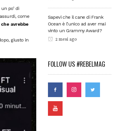
 un po’ di
g assurdi, come
Sapevi che il cane di Frank
Ocean è l’unico ad aver mai
i che avrebbe
vinto un Grammy Award?
2 mesi ago
opo, giusto in
FOLLOW US #REBELMAG