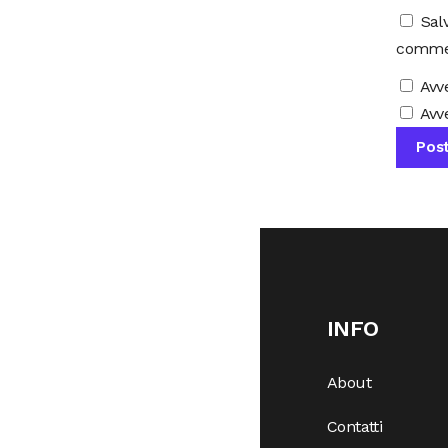
Sal
comme
Avv
Avve
INFO
About
Contatti