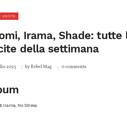
 USCITE
omi, Irama, Shade: tutte 
cite della settimana
lio 2023
by
Rebel Mag
0 comments
bum
& Irama, No Stress