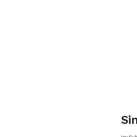
Sin
Icy Sub