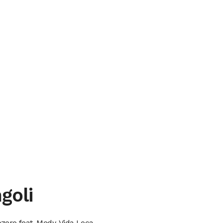
goli
zero feat. Medy, Vida Loca