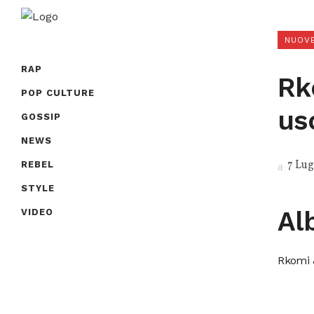
NUOVE
RAP
Rk
POP CULTURE
us
GOSSIP
NEWS
7 Lug
REBEL
STYLE
Al
VIDEO
Rkomi 