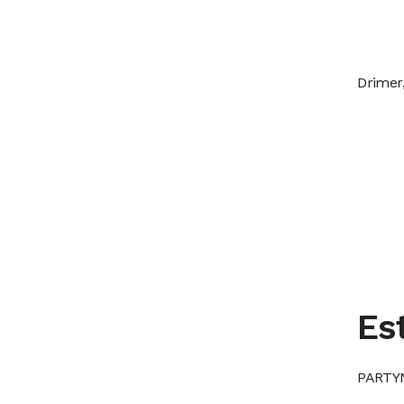
Drimer,
Es
PARTY