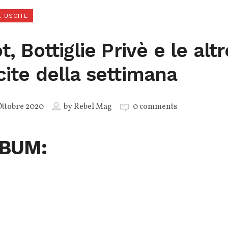
 USCITE
t, Bottiglie Privè e le altr
cite della settimana
ttobre 2020
by
Rebel Mag
0 comments
BUM: