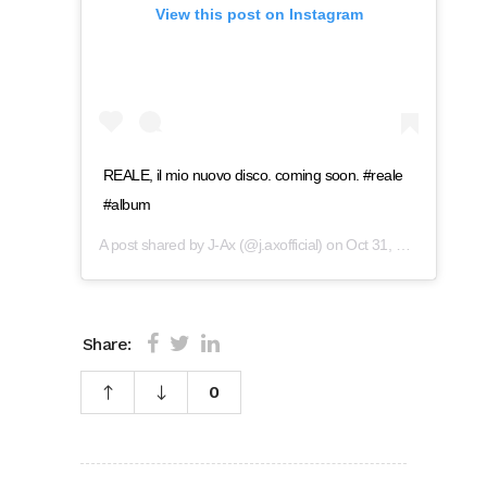
View this post on Instagram
REALE, il mio nuovo disco. coming soon. #reale
#album
A post shared by
J-Ax
(@j.axofficial) on
Oct 31, 2019 at 6:00am PDT
Share:
0