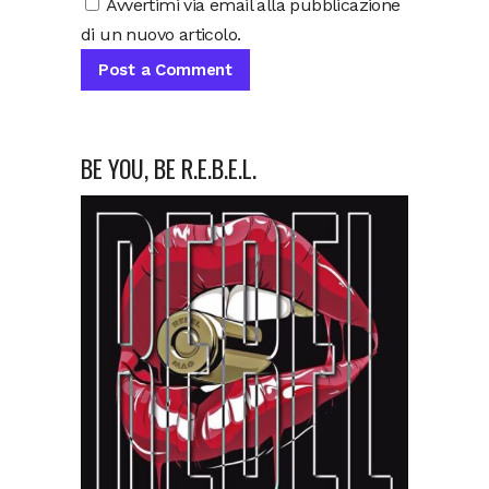
Avvertimi via email alla pubblicazione
di un nuovo articolo.
BE YOU, BE R.E.B.E.L.