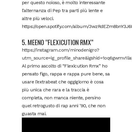
per questo noioso, è molto interessante
l’alternanza di Pep tra parti più lente e
altre più veloci.
https://open.spotify.com/album/3wzRdEZm8bnY3J6I
5. MEENO “FLEXICUTION RMX”
https://instagram.com/minodenigro?
utm_source=ig_profile_share&igshid=1oq6gwmv1lia
Al primo ascolto di “Flexicution Rmx” ho
pensato figo, rappa e rappa pure bene, sa
usare l’extrabeat che oggigiorno è cosa
più unica che rara e la traccia è
completa, non manca niente, persino
quel retrogusto di rap anni ’90, che non
guasta mai.