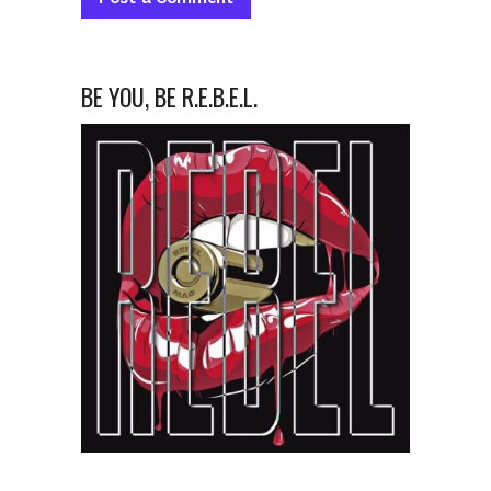
BE YOU, BE R.E.B.E.L.