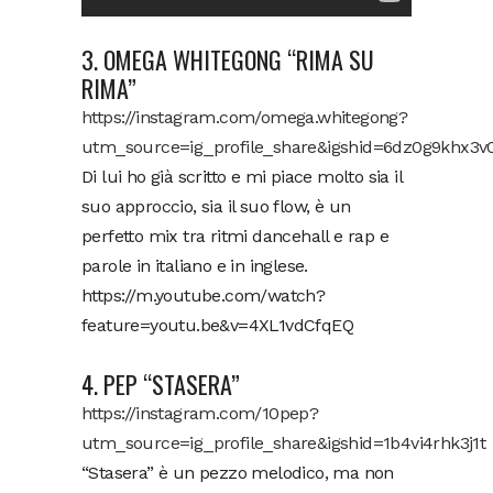
3. OMEGA WHITEGONG “RIMA SU
RIMA”
https://instagram.com/omega.whitegong?
utm_source=ig_profile_share&igshid=6dz0g9khx3v
Di lui ho già scritto e mi piace molto sia il
suo approccio, sia il suo flow, è un
perfetto mix tra ritmi dancehall e rap e
parole in italiano e in inglese.
https://m.youtube.com/watch?
feature=youtu.be&v=4XL1vdCfqEQ
4. PEP “STASERA”
https://instagram.com/10pep?
utm_source=ig_profile_share&igshid=1b4vi4rhk3j1t
“Stasera” è un pezzo melodico, ma non