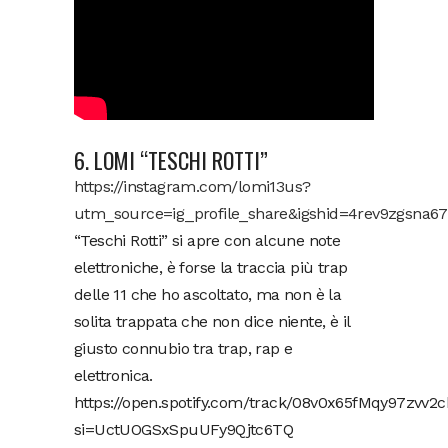
6. LOMI “TESCHI ROTTI”
https://instagram.com/lomi13us?
utm_source=ig_profile_share&igshid=4rev9zgsna67
“Teschi Rotti” si apre con alcune note
elettroniche, è forse la traccia più trap
delle 11 che ho ascoltato, ma non è la
solita trappata che non dice niente, è il
giusto connubio tra trap, rap e
elettronica.
https://open.spotify.com/track/08v0x65fMqy97zvv2c
si=UctUOGSxSpuUFy9Qjtc6TQ