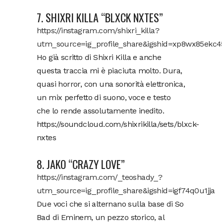
7. SHIXRI KILLA “BLXCK NXTES”
https://instagram.com/shixri_killa?
utm_source=ig_profile_share&igshid=xp8wx85ekc4
Ho già scritto di Shixri Killa e anche
questa traccia mi è piaciuta molto. Dura,
quasi horror, con una sonorità elettronica,
un mix perfetto di suono, voce e testo
che lo rende assolutamente inedito.
https://soundcloud.com/shixrikilla/sets/blxck-
nxtes
8. JAKO “CRAZY LOVE”
https://instagram.com/_teoshady_?
utm_source=ig_profile_share&igshid=igf74q0u1jja
Due voci che si alternano sulla base di So
Bad di Eminem, un pezzo storico, al