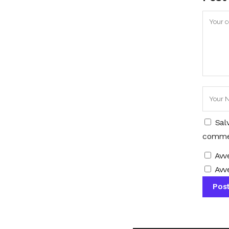
Sal
comme
Avv
Avve