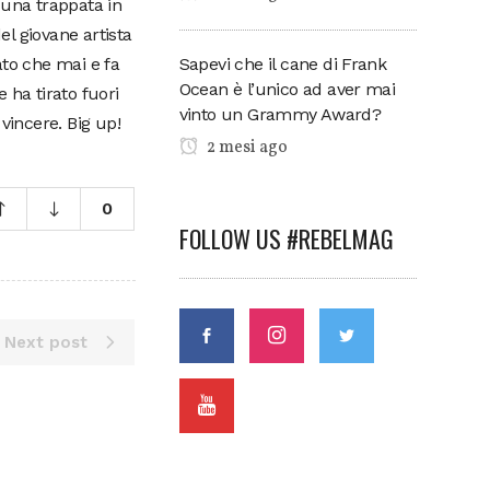
 una trappata in
l giovane artista
Sapevi che il cane di Frank
to che mai e fa
Ocean è l’unico ad aver mai
 ha tirato fuori
vinto un Grammy Award?
vincere. Big up!
2 mesi ago
0
FOLLOW US #REBELMAG
Next post