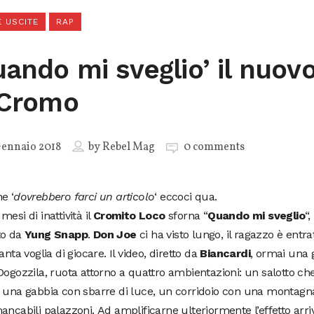
 USCITE
RAP
uando mi sveglio’ il nuov
 Cromo
ennaio 2018
by
Rebel Mag
0 comments
e ‘
dovrebbero farci un articolo
‘ eccoci qua.
mesi di inattività il
Cromito Loco
sforna “
Quando mi sveglio
“,
to da
Yung Snapp
.
Don Joe
ci ha visto lungo, il ragazzo è entra
tanta voglia di giocare. Il video, diretto da
Biancardi
, ormai una 
Dogozzila, ruota attorno a quattro ambientazioni: un salotto ch
 una gabbia con sbarre di luce, un corridoio con una montagna
ancabili palazzoni. Ad amplificarne ulteriormente l’effetto arri