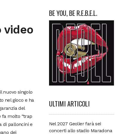
BE YOU, BE R.E.B.E.L.
o video
 il nuovo singolo
to nel gioco e ha
ULTIMI ARTICOLI
garanzia del
e fa molto “trap
Nel 2027 Geolier farà sei
 di palloncini e
concerti allo stadio Maradona
vano dei