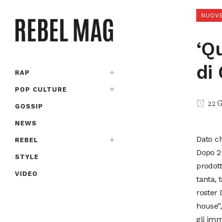
NUOVE
‘Q
di
RAP
POP CULTURE
22 G
GOSSIP
NEWS
Dato ch
REBEL
Dopo 2 
STYLE
prodot
VIDEO
tanta, 
roster 
house”,
gli imm