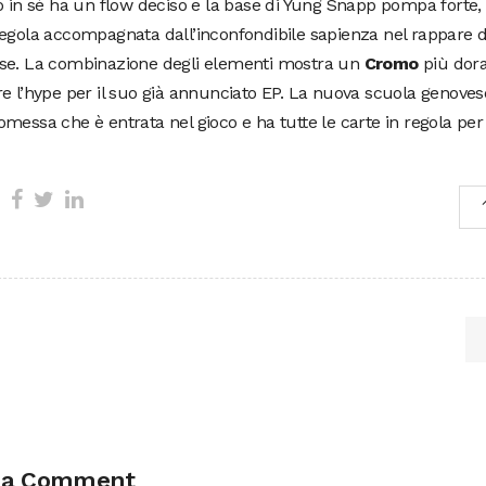
o in sè ha un flow deciso e la base di Yung Snapp pompa forte,
egola accompagnata dall’inconfondibile sapienza nel rappare de
se. La combinazione degli elementi mostra un
Cromo
più dora
e l’hype per il suo già annunciato EP. La nuova scuola genovese
messa che è entrata nel gioco e ha tutte le carte in regola per 
 a Comment