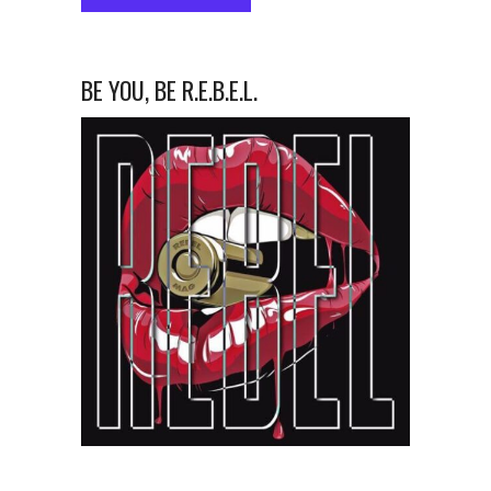
BE YOU, BE R.E.B.E.L.