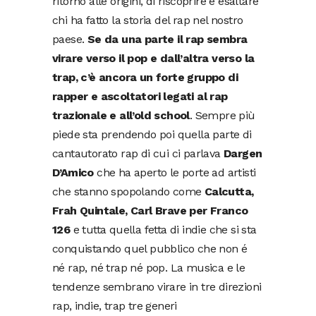
ritorno alle origini, di riscoprire e esaltare
chi ha fatto la storia del rap nel nostro
paese.
Se da una parte il rap sembra
virare verso il pop e dall’altra verso la
trap, c’è ancora un forte gruppo di
rapper e ascoltatori legati al rap
trazionale e all’old school
. Sempre più
piede sta prendendo poi quella parte di
cantautorato rap di cui ci parlava
Dargen
D’Amico
che ha aperto le porte ad artisti
che stanno spopolando come
Calcutta,
Frah Quintale, Carl Brave per Franco
126
e tutta quella fetta di indie che si sta
conquistando quel pubblico che non é
né rap, né trap né pop. La musica e le
tendenze sembrano virare in tre direzioni
rap, indie, trap tre generi