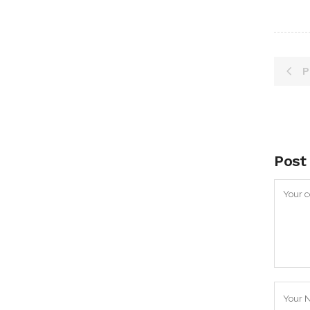
P
Post