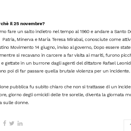
chè il 25 novembre?
o fare un salto indietro nel tempo al 1960 e andare a Santo 
, Patria, Minerva e María Teresa Mirabal, conosciute come attiv
tino Movimento 14 giugno, inviso al governo, Dopo essere stat
mentre si recavano in carcere a far visita ai mariti, furono picc
 e gettate in un burrone dagli agenti del dittatore Rafael Leonid
no poi di far passare quella brutale violenza per un incidente.
nione pubblica fu subito chiaro che non si trattasse di un inciden
e, giorno degli omicidi delle tre sorelle, diventa la giornata m
a sulle donne.