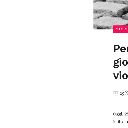
STORI
Pe
gi
vi
25 
Oggi, 2
istitui