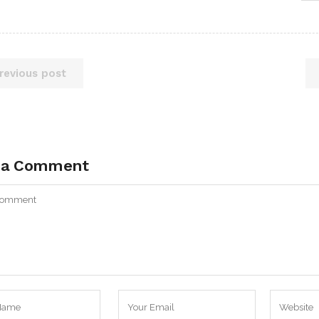
revious post
 a Comment