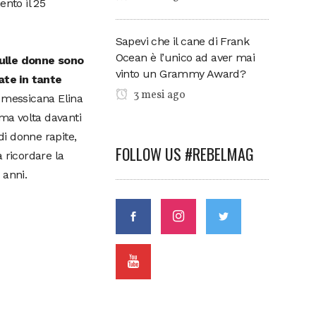
nto il 25
Sapevi che il cane di Frank
Ocean è l’unico ad aver mai
sulle donne sono
vinto un Grammy Award?
ate in tante
3 mesi ago
a messicana Elina
ima volta davanti
di donne rapite,
FOLLOW US #REBELMAG
 ricordare la
 anni.