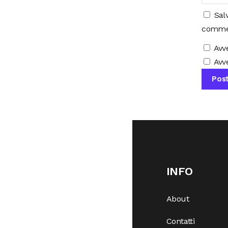
Sal
comme
Avv
Avve
INFO
About
Contatti