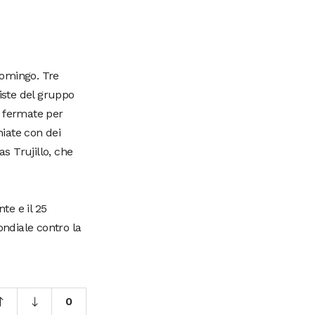
Domingo. Tre
iste del gruppo
e fermate per
hiate con dei
as Trujillo, che
te e il 25
ondiale contro la
0