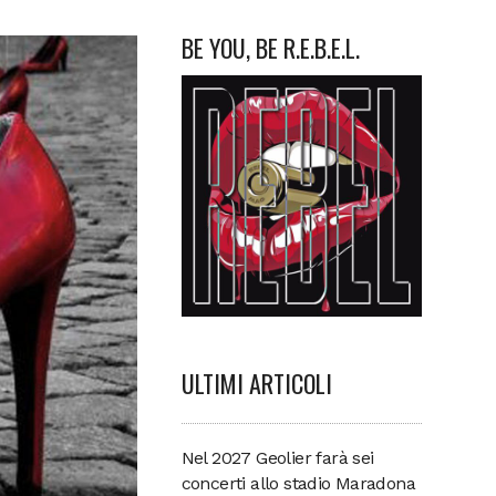
BE YOU, BE R.E.B.E.L.
ULTIMI ARTICOLI
Nel 2027 Geolier farà sei
concerti allo stadio Maradona