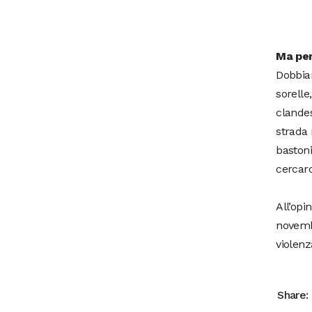
Ma per
Dobbiam
sorelle
clandes
strada 
bastoni
cercaro
All’opi
novembr
violenz
Share: