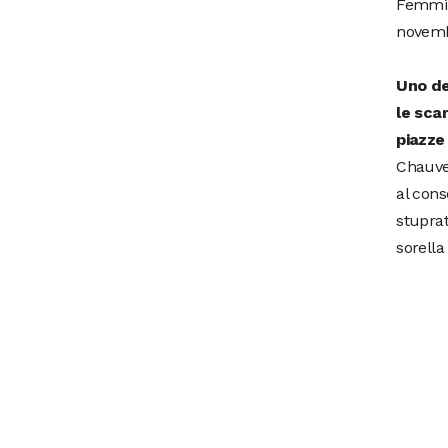
Femmin
novemb
Uno de
le sca
piazze
Chauvet
al cons
stuprat
sorella