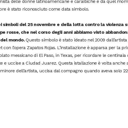
ista delle donne latinoamericane e caraibiche e da quel mome
re è stato riconosciuto come data simbolo.
i simboli del 25 novembre e della lotta contro la violenza 
rpe rosse, che nel corso degli anni abbiamo visto abbandon
 del mondo.
Questo simbolo è stato ideato nel 2009 dall’artist
 con l’opera Zapatos Rojas. L’installazione è apparsa per la pr
olato messicano di El Paso, in Texas, per ricordare le centinaia 
e e uccise a Ciudad Juarez. Questa istallazione è volta anche a
 minore dell’artista, uccisa dal compagno quando aveva solo 22