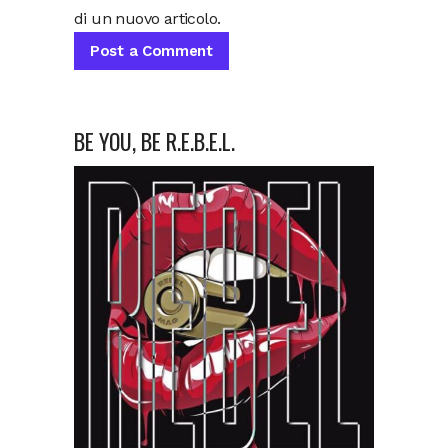
di un nuovo articolo.
BE YOU, BE R.E.B.E.L.