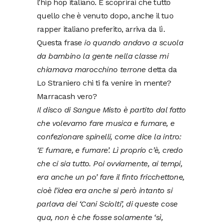
l’hip hop italiano. E scoprirai che tutto
quello che è venuto dopo, anche il tuo
rapper italiano preferito, arriva da lì.
Questa frase
io quando andavo a scuola
da bambino la gente nella classe mi
chiamava marocchino terrone
detta da
Lo Straniero chi ti fa venire in mente?
Marracash vero?
Il disco di Sangue Misto è partito dal fatto
che volevamo fare musica e fumare, e
confezionare spinelli, come dice la intro:
‘E fumare, e fumare’. Lì proprio c’è, credo
che ci sia tutto. Poi ovviamente, ai tempi,
era anche un po’ fare il finto fricchettone,
cioè l’idea era anche si però intanto si
parlava dei ‘Cani Sciolti’, di queste cose
qua, non è che fosse solamente ‘sì,