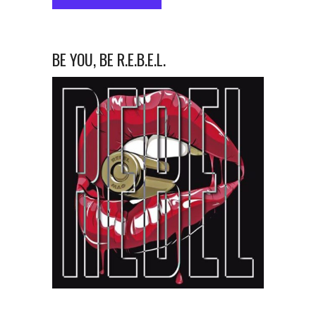
BE YOU, BE R.E.B.E.L.