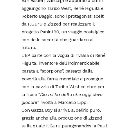
Van Basten, Gascoigne appunto a cui si
aggiungono Taribo West, René Higuita e
Roberto Baggio, sono i protagonisti scelti
da Il Guru e Zizzed per realizzare il
progetto Panini 90, un viaggio nostalgico
con delle sonorità che guardano al
futuro.
L’EP parte con la voglia di rivalsa di René
Higuita, inventore dell’indimenticabile
parata a “scorpione”, passato dalla
povertà alla fama mondiale e prosegue
con la pazzia di Taribo West celebre per
la frase “
Dio mi ha detto che oggi devo
giocare
” rivolta a Marcello Lippi.
Con Gazza Boy si arriva al delirio puro,
grazie anche alla produzione di Zizzed
sulla quale Il Guru paragonandosi a Paul