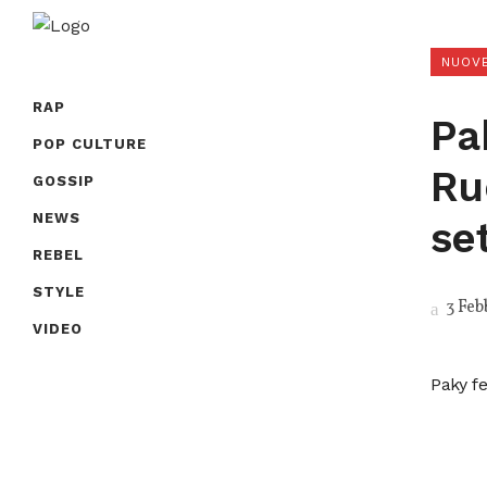
NUOVE
RAP
Pa
POP CULTURE
Rue
GOSSIP
NEWS
se
REBEL
STYLE
3 Feb
VIDEO
Paky fe