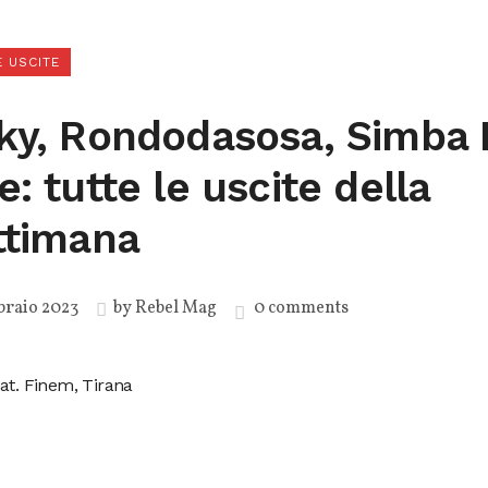
 USCITE
ky, Rondodasosa, Simba 
: tutte le uscite della
ttimana
braio 2023
by
Rebel Mag
0 comments
at. Finem, Tirana