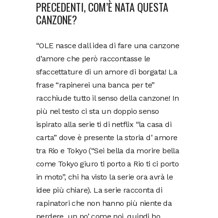
PRECEDENTI, COM’È NATA QUESTA
CANZONE?
“OLE nasce dall idea di fare una canzone
d’amore che però raccontasse le
sfaccettature di un amore di borgata! La
frase “rapinerei una banca per te”
racchiude tutto il senso della canzone! In
più nel testo ci sta un doppio senso
ispirato alla serie ti di netflix “la casa di
carta” dove è presente la storia d’ amore
tra Rio e Tokyo (“Sei bella da morire bella
come Tokyo giuro ti porto a Rio ti ci porto
in moto”, chi ha visto la serie ora avrà le
idee più chiare). La serie racconta di
rapinatori che non hanno più niente da
perdere, un po’ come noi, quindi ho